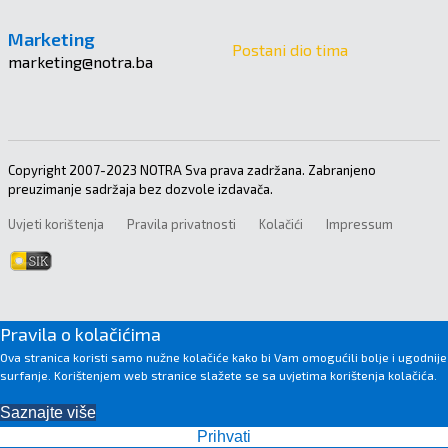
Marketing
Postani dio tima
marketing@notra.ba
Copyright 2007-2023 NOTRA Sva prava zadržana. Zabranjeno
preuzimanje sadržaja bez dozvole izdavača.
Uvjeti korištenja
Pravila privatnosti
Kolačići
Impressum
Pravila o kolačićima
Ova stranica koristi samo nužne kolačiće kako bi Vam omogućili bolje i ugodnije
surfanje. Korištenjem web stranice slažete se sa uvjetima korištenja kolačića.
Saznajte više
Prihvati