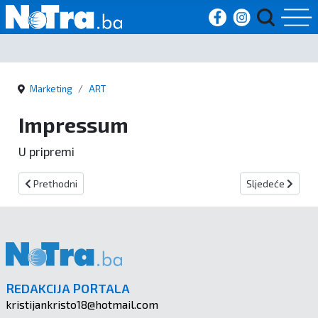
Početna
Marketing
ART
Vijesti
Impressum
Sport
U pripremi
Kultura
Prethodni članak: MARKETING
Sljedeći članak
Prethodni
Sljedeće
Crna
kronika
Politika
REDAKCIJA PORTALA
kristijankristo18@hotmail.com
Zanimljivosti