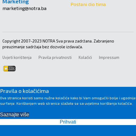
Marketing
Postani dio tima
marketing@notra.ba
Copyright 2007-2023 NOTRA Sva prava zadržana. Zabranjeno
preuzimanje sadržaja bez dozvole izdavača.
Uvjeti korištenja
Pravila privatnosti
Kolačići
Impressum
Pravila o kolačićima
Ova stranica koristi samo nužne kolačiće kako bi Vam omogućili bolje i ugodnije
surfanje. Korištenjem web stranice slažete se sa uvjetima korištenja kolačića.
Saznajte više
Prihvati