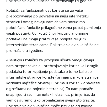
Rok trajanja ovih kolačića ne premašuje tri godine.
Kolačići za funkcionalnost koriste se za vaše
prepoznavanje po povratku na našu internetsku
stranicu i omogućavaju nam da vam ponudimo
poboljšane funkcije prilagođene vama poput pamćenja
vaših postavki. Ovi kolačići prikupljaju anonimne
podatke i ne mogu pratiti vaše posjete drugim
internetskim stranicama. Rok trajanja ovih kolačića ne
premašuje tri godine.
Analitički i kolačići za procjenu učinka omogućavaju
nam prepoznavanje i prebrojavanje korisnika i drugih
podataka te prikupljanje podataka o tome kako se
internetske stranice koriste (primjerice, koje stranice
korisnici najčešće otvaraju i prima li korisnik obavijesti
o greškama od pojedinih stranica). To nam pomaže
unaprijediti rad internetskih stranica, primjerice, da
vam osiguramo lako pronalaženje svega što tražite.
Rok trajanja ovih kolačića može biti više od godine