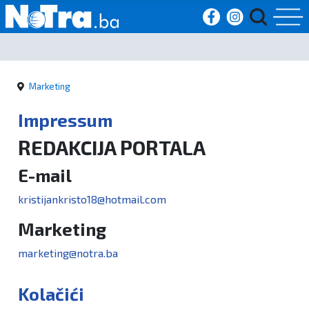
Početna
Marketing
Vijesti
Impressum
Sport
REDAKCIJA PORTALA
Kultura
E-mail
kristijankristo18@hotmail.com
Crna
Marketing
kronika
marketing@notra.ba
Politika
Kolačići
Zanimljivosti