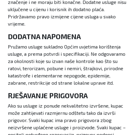
značenje i ne moraju biti konačne. Dodatne usluge nisu
uključene u cijenu i korisnik ih dodatno plaća.
Pridržavamo pravo izmijene cijene usluga u svako
vrijeme.
DODATNA NAPOMENA
Pružamo usluge sukladno Općim uvjetima korištenja
usluge, a prema potvrdi i specifikaciji. Ne odgovaramo
za okolnosti koje su izvan naše kontrole kao što su
ratovi, terorizam, pobune i nemiri, štrajkovi, prirodne
katastrofe i elementarne nepogode, epidemije,
zabrane, restrikcije od strane lokalne uprave itd.
RJEŠAVANJE PRIGOVORA
Ako su usluge iz ponude nekvalitetno izvršene, kupac
može zahtijevati razmjernu odštetu tako da izvrši
prigovor. Svaki kupac ima pravo prigovora zbog
neizvršene uplaćene usluge i proizvode. Svaki kupac –
nositelj potvrđene rezervacije, prigovor podnosi