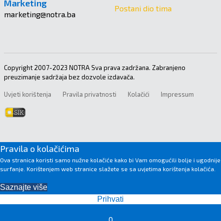
Marketing
Postani dio tima
marketing@notra.ba
Copyright 2007-2023 NOTRA Sva prava zadržana. Zabranjeno
preuzimanje sadržaja bez dozvole izdavača.
Uvjeti korištenja
Pravila privatnosti
Kolačići
Impressum
Pravila o kolačićima
Ova stranica koristi samo nužne kolačiće kako bi Vam omogućili bolje i ugodnije
surfanje. Korištenjem web stranice slažete se sa uvjetima korištenja kolačića.
Saznajte više
Prihvati
0