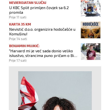
NEVJEROJATAN SLUČAJ
U KBC Split primljen čovjek sa 6.2
promila
Prije 11 sati
KARTA 35 KM
Nevistić d.o.o. organizira hodočašće u
Komušinu!
Prije 14 sati
BENJAMIN MUJKIĆ:
"Harvard mi je već sada donio veliko
iskustvo, strancima puno pričam o BiH
i Novom Travniku"
Prije 17 sati