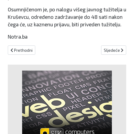
Osumnjičenom je, po nalogu višeg javnog tužitelja u
Kruševcu, određeno zadržavanje do 48 sati nakon
čega će, uz kaznenu prijavu, biti priveden tužitelju.
Notra.ba
Prethodni članak: Bugojno: U prometnoj nesreći teže ozlijeđen 20-
Sljedeći članak:
Prethodni
Sljedeće