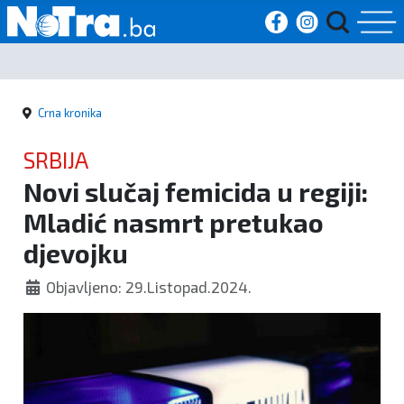
Početna
Crna kronika
Vijesti
SRBIJA
Sport
Novi slučaj femicida u regiji:
Mladić nasmrt pretukao
Kultura
djevojku
Crna
Objavljeno: 29.Listopad.2024.
kronika
Politika
Zanimljivosti