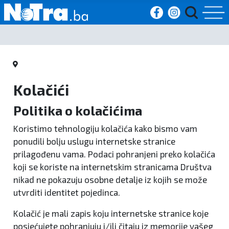
Početna
Vijesti
Kolačići
Sport
Politika o kolačićima
Kultura
Koristimo tehnologiju kolačića kako bismo vam
ponudili bolju uslugu internetske stranice
Crna
prilagođenu vama. Podaci pohranjeni preko kolačića
koji se koriste na internetskim stranicama Društva
kronika
nikad ne pokazuju osobne detalje iz kojih se može
utvrditi identitet pojedinca.
Politika
Kolačić je mali zapis koju internetske stranice koje
Zanimljivosti
posjećujete pohranjuju i/ili čitaju iz memorije vašeg