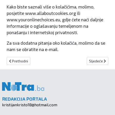
Kako biste saznali više o kolačićima, molimo,
posjetite www.allaboutcookies.org ili
www.youronlinechoices.eu, gdje ćete naći daljnje
informacije o oglašavanju temeljenom na
ponašanju i internetskoj privatnosti.
Za sva dodatna pitanja oko kolačića, molimo da se
nam se obratite na e-mail.
Prethodni članak: Impressum
Sljedeći članak
Prethodni
Sljedeće
REDAKCIJA PORTALA
kristijankristo18@hotmail.com