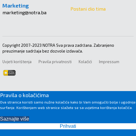
Marketing
Postani dio tima
marketing@notra.ba
Copyright 2007-2023 NOTRA Sva prava zadržana. Zabranjeno
preuzimanje sadržaja bez dozvole izdavača.
Uvjeti korištenja
Pravila privatnosti
Kolačići
Impressum
Pravila o kolačićima
Ova stranica koristi samo nužne kolačiće kako bi Vam omogućili bolje i ugodnije
surfanje. Korištenjem web stranice slažete se sa uvjetima korištenja kolačića.
Saznajte više
Prihvati