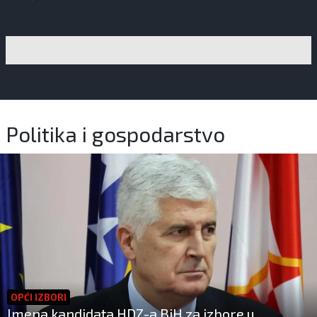
Politika i gospodarstvo
OPĆI IZBORI
Imena kandidata HDZ-a BiH za izbore u