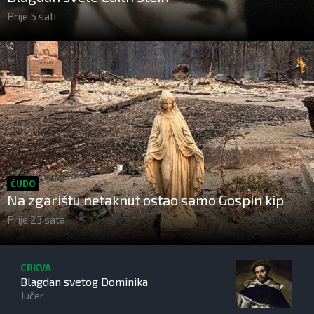
Prije 5 sati
ČUDO
Na zgarištu netaknut ostao samo Gospin kip
Prije 23 sata
CRKVA
Blagdan svetog Dominika
Jučer