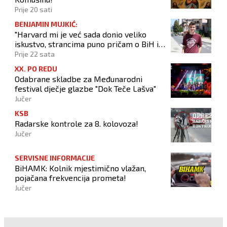
Prije 20 sati
BENJAMIN MUJKIĆ:
"Harvard mi je već sada donio veliko
iskustvo, strancima puno pričam o BiH i
Novom Travniku"
Prije 22 sata
XX. PO REDU
Odabrane skladbe za Međunarodni
festival dječje glazbe "Dok Teče Lašva"
Jučer
KSB
Radarske kontrole za 8. kolovoza!
Jučer
SERVISNE INFORMACIJE
BiHAMK: Kolnik mjestimično vlažan,
pojačana frekvencija prometa!
Jučer