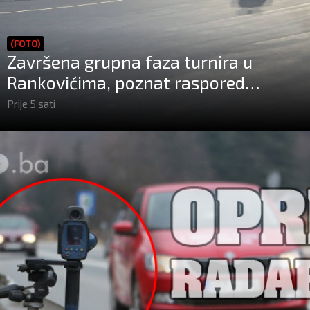
(FOTO)
Završena grupna faza turnira u
Rankovićima, poznat raspored
završnice!
Prije 5 sati