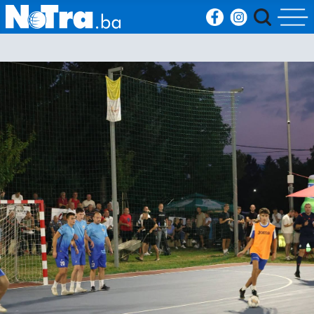
Početna
Vijesti
Sport
Kultura
Crna
kronika
Politika
Zanimljivosti