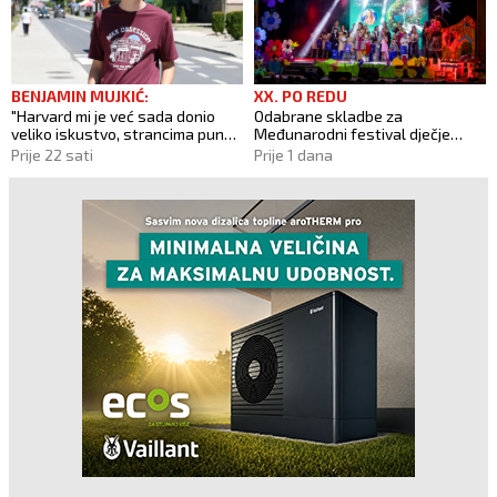
BENJAMIN MUJKIĆ:
XX. PO REDU
"Harvard mi je već sada donio
Odabrane skladbe za
veliko iskustvo, strancima puno
Međunarodni festival dječje
pričam o BiH i Novom Travniku"
glazbe "Dok Teče Lašva"
Prije 22 sati
Prije 1 dana