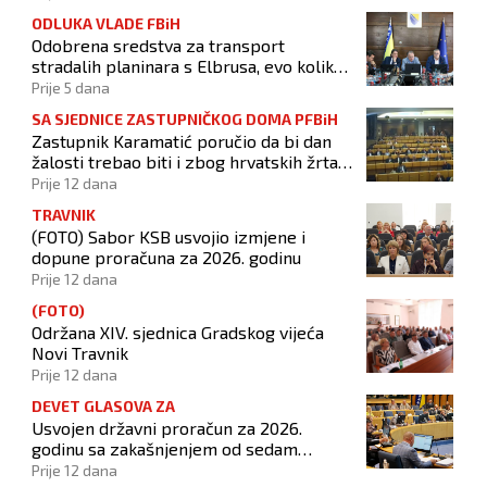
ODLUKA VLADE FBiH
Odobrena sredstva za transport
stradalih planinara s Elbrusa, evo koliko
je izdvojeno
Prije 5 dana
SA SJEDNICE ZASTUPNIČKOG DOMA PFBiH
Zastupnik Karamatić poručio da bi dan
žalosti trebao biti i zbog hrvatskih žrtava
u Doljanima
Prije 12 dana
TRAVNIK
(FOTO) Sabor KSB usvojio izmjene i
dopune proračuna za 2026. godinu
Prije 12 dana
(FOTO)
Održana XIV. sjednica Gradskog vijeća
Novi Travnik
Prije 12 dana
DEVET GLASOVA ZA
Usvojen državni proračun za 2026.
godinu sa zakašnjenjem od sedam
mjeseci
Prije 12 dana