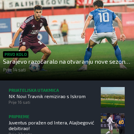
PRVO KOLO
Sarajevo razočaralo na otvaranju nove sezone
i osvojilo samo bod u Vrapčićima
Prije 14 sati
PRIJATELJSKA UTAKMICA
NK Novi Travnik remizirao s Iskrom
Prije 16 sati
PRIPREME
Juventus poražen od Intera, Alajbegović
debitirao!