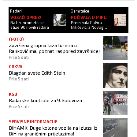
Radari
Osmrtnice
VOZAČI OPREZ!
POČIVALA U MIRU
Na bh. prometnice
Preminula Ružica
stiže 90 novih radara
Miličević iz Novog
Travnika
(FOTO)
Završena grupna faza turnira u
Rankovićima, poznat raspored završnice!
Prije 5 sati
CRKVA
Blagdan svete Edith Stein
Prije 5 sati
KSB
Radarske kontrole za 9. kolovoza
Prije 5 sati
SERVISNE INFORMACIJE
BiHAMK: Duge kolone vozila na izlazu iz
BiH na graničnim prijelazima!