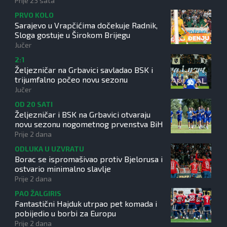
Prije 23 sata
PRVO KOLO
Sarajevo u Vrapčićima dočekuje Radnik,
Sloga gostuje u Širokom Brijegu
Jučer
2:1
Željezničar na Grbavici savladao BSK i
trijumfalno počeo novu sezonu
Jučer
OD 20 SATI
Željezničar i BSK na Grbavici otvaraju
novu sezonu nogometnog prvenstva BiH
Prije 2 dana
ODLUKA U UZVRATU
Borac se ispromašivao protiv Bjelorusa i
ostvario minimalno slavlje
Prije 2 dana
PAO ŽALGIRIS
Fantastični Hajduk utrpao pet komada i
pobijedio u borbi za Europu
Prije 2 dana