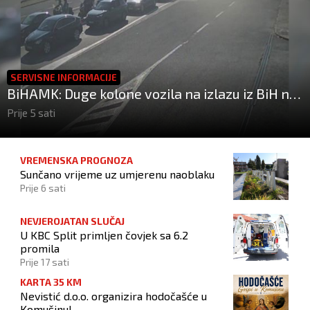
SERVISNE INFORMACIJE
BiHAMK: Duge kolone vozila na izlazu iz BiH na
graničnim prijelazima!
Prije 5 sati
VREMENSKA PROGNOZA
Sunčano vrijeme uz umjerenu naoblaku
Prije 6 sati
NEVJEROJATAN SLUČAJ
U KBC Split primljen čovjek sa 6.2
promila
Prije 17 sati
KARTA 35 KM
Nevistić d.o.o. organizira hodočašće u
Komušinu!