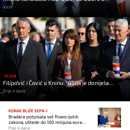
listopadu
Jučer
OLUJA
Filipović i Čović u Kninu: "Oluja je donijela
slobodu Hrvatskoj, a BiH otvorila put prema
Prije 4 dana
miru!"
KORAK BLIŽE SEPA-I
Bradara potpisala set financijskih
zakona, uštede do 100 milijuna eura
godišnje
Prije 4 dana