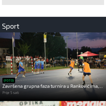
Sport
(FOTO)
Završena grupna faza turnira u Rankovićima,
poznat raspored završnice!
Prije 5 sati