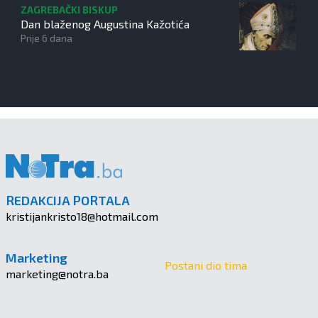
ZAGREBAČKI BISKUP
Dan blaženog Augustina Kažotića
Prije 6 dana
REDAKCIJA PORTALA
kristijankristo18@hotmail.com
Marketing
Postani dio tima
marketing@notra.ba