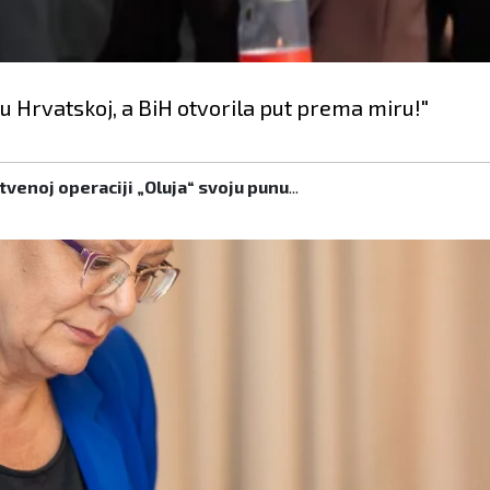
odu Hrvatskoj, a BiH otvorila put prema miru!"
venoj operaciji „Oluja“ svoju punu
...