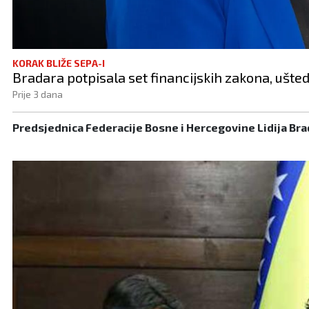
KORAK BLIŽE SEPA-I
Bradara potpisala set financijskih zakona, ušte
Prije 3 dana
Predsjednica Federacije Bosne i Hercegovine Lidija Bra