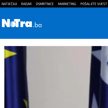
NATJEČAJI
RADAR
OSMRTNICE
MARKETING
POŠALJITE VIJEST
Početna
Vijesti
Sport
Kultura
Crna
kronika
Politika
Zanimljivosti