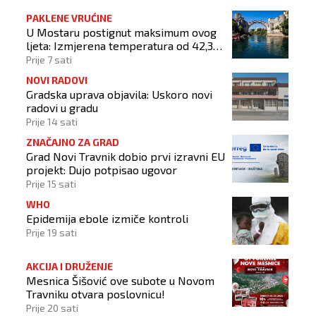
PAKLENE VRUĆINE
U Mostaru postignut maksimum ovog
ljeta: Izmjerena temperatura od 42,3
stupnja Celzijeva
Prije 7 sati
NOVI RADOVI
Gradska uprava objavila: Uskoro novi
radovi u gradu
Prije 14 sati
ZNAČAJNO ZA GRAD
Grad Novi Travnik dobio prvi izravni EU
projekt: Dujo potpisao ugovor
Prije 15 sati
WHO
Epidemija ebole izmiče kontroli
Prije 19 sati
AKCIJA I DRUŽENJE
Mesnica Šišović ove subote u Novom
Travniku otvara poslovnicu!
Prije 20 sati