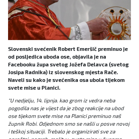
Slovenski svećenik Robert Emeršič preminuo je
od posljedica uboda ose, objavila je na
Facebooku župa svetog Jožefa Delavca (svetog
Josipa Radnika) iz slovenskog mjesta Rače.
Naveli su kako je svećenika osa ubola tijekom
svete mise u Planici.
"U nedjelju, 14. lipnja. kao grom iz vedra neba
pogodila nas je vijest da je zbog reakcije na ubod
ose tijekom svete mise na Planici preminuo naš
župnik Robi. Odjednom smo se našli u posve novoj
i teškoj situaciji. Trebalo je organizirati sve za
oproštaj, pogreb, molitvu, svete mise u župama.