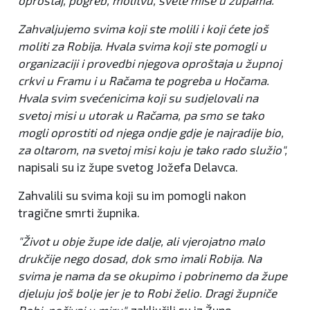
Zahvaljujemo svima koji ste molili i koji ćete još
moliti za Robija. Hvala svima koji ste pomogli u
organizaciji i provedbi njegova oproštaja u župnoj
crkvi u Framu i u Račama te pogreba u Hočama.
Hvala svim svećenicima koji su sudjelovali na
svetoj misi u utorak u Račama, pa smo se tako
mogli oprostiti od njega ondje gdje je najradije bio,
za oltarom, na svetoj misi koju je tako rado služio",
napisali su iz župe svetog Jožefa Delavca.
Zahvalili su svima koji su im pomogli nakon
tragične smrti župnika.
"Život u obje župe ide dalje, ali vjerojatno malo
drukčije nego dosad, dok smo imali Robija. Na
svima je nama da se okupimo i pobrinemo da župe
djeluju još bolje jer je to Robi želio. Dragi župniče
Robi, počivaj u miru",
zaključili su iz Župe.