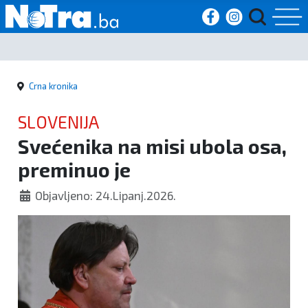
Početna
Crna kronika
Vijesti
SLOVENIJA
Sport
Svećenika na misi ubola osa,
preminuo je
Kultura
Objavljeno: 24.Lipanj.2026.
Crna
kronika
Politika
Zanimljivosti