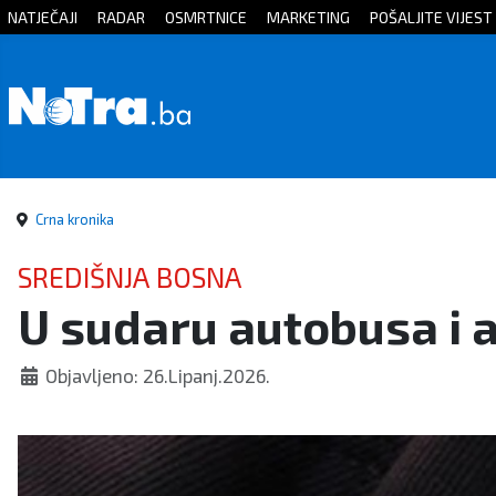
NATJEČAJI
RADAR
OSMRTNICE
MARKETING
POŠALJITE VIJEST
Početna
Vijesti
Sport
Crna kronika
Kultura
SREDIŠNJA BOSNA
U sudaru autobusa i 
Crna
kronika
Objavljeno: 26.Lipanj.2026.
Politika
Zanimljivosti