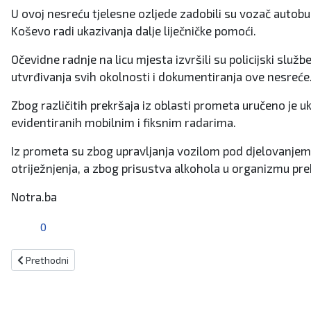
U ovoj nesreću tjelesne ozljede zadobili su vozač autob
Koševo radi ukazivanja dalje liječničke pomoći.
Očevidne radnje na licu mjesta izvršili su policijski služ
utvrđivanja svih okolnosti i dokumentiranja ove nesreće
Zbog različitih prekršaja iz oblasti prometa uručeno je 
evidentiranih mobilnim i fiksnim radarima.
Iz prometa su zbog upravljanja vozilom pod djelovanjem a
otriježnjenja, a zbog prisustva alkohola u organizmu pre
Notra.ba
0
Prethodni članak: Velika tragedija: Utopio se mladić (27) iz Viteza
Prethodni