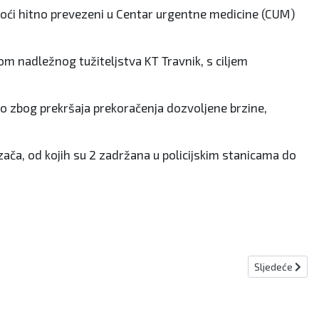
omoći hitno prevezeni u Centar urgentne medicine (CUM)
orom nadležnog tužiteljstva KT Travnik, s ciljem
eno zbog prekršaja prekoračenja dozvoljene brzine,
ača, od kojih su 2 zadržana u policijskim stanicama do
Sljedeći člana
Sljedeće