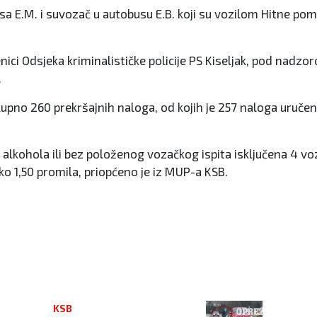
usa E.M. i suvozač u autobusu E.B. koji su vozilom Hitne p
benici Odsjeka kriminalističke policije PS Kiseljak, pod nadz
.
ukupno 260 prekršajnih naloga, od kojih je 257 naloga uruč
lkohola ili bez položenog vozačkog ispita isključena 4 voz
ko 1,50 promila, priopćeno je iz MUP-a KSB.
KSB