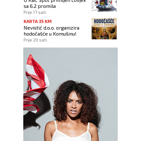
sa 6.2 promila
Prije 17 sati
KARTA 35 KM
Nevistić d.o.o. organizira
hodočašće u Komušinu!
Prije 20 sati