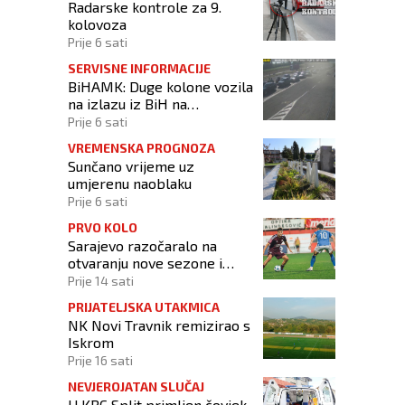
Radarske kontrole za 9.
kolovoza
Prije 6 sati
SERVISNE INFORMACIJE
BiHAMK: Duge kolone vozila
na izlazu iz BiH na
graničnim prijelazima!
Prije 6 sati
VREMENSKA PROGNOZA
Sunčano vrijeme uz
umjerenu naoblaku
Prije 6 sati
PRVO KOLO
Sarajevo razočaralo na
otvaranju nove sezone i
osvojilo samo bod u
Prije 14 sati
Vrapčićima
PRIJATELJSKA UTAKMICA
NK Novi Travnik remizirao s
Iskrom
Prije 16 sati
NEVJEROJATAN SLUČAJ
U KBC Split primljen čovjek