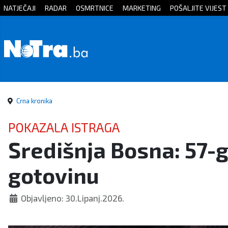
NATJEČAJI
RADAR
OSMRTNICE
MARKETING
POŠALJITE VIJEST
Početna
Vijesti
Sport
Crna kronika
Kultura
POKAZALA ISTRAGA
Središnja Bosna: 57-g
Crna
gotovinu
kronika
Politika
Objavljeno: 30.Lipanj.2026.
Zanimljivosti