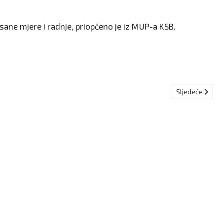
ne mjere i radnje, priopćeno je iz MUP-a KSB.
Sljedeći člana
Sljedeće