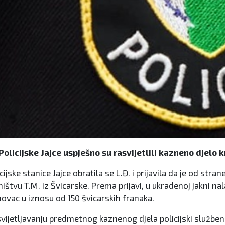
Policijske Jajce uspješno su rasvijetlili kazneno djelo k
ske stanice Jajce obratila se L.Đ. i prijavila da je od stran
ništvu T.M. iz Švicarske. Prema prijavi, u ukradenoj jakni n
ovac u iznosu od 150 švicarskih franaka.
vijetljavanju predmetnog kaznenog djela policijski služben