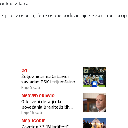
dine iz Jajca.
ik protiv osumnjičene osobe poduzimaju se zakonom propisa
išnji motociklist
2:1
Željezničar na Grbavici
savladao BSK i trijumfalno
počeo novu sezonu
Prije 5 sati
MEDVED OBJAVIO
Otkriveni detalji oko
povećanja braniteljskih
mirovina: Tko dobiva, a tko
Prije 16 sati
ne
MEĐUGORJE
Završen 37. "Mladifest"