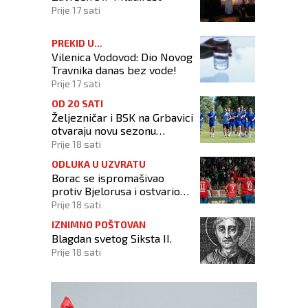
Prije 17 sati
PREKID U
Vilenica Vodovod: Dio Novog
VODOSNABDIJEVANJU
Travnika danas bez vode!
Prije 17 sati
OD 20 SATI
Željezničar i BSK na Grbavici
otvaraju novu sezonu
nogometnog prvenstva BiH
Prije 18 sati
ODLUKA U UZVRATU
Borac se ispromašivao
protiv Bjelorusa i ostvario
minimalno slavlje
Prije 18 sati
IZNIMNO POŠTOVAN
Blagdan svetog Siksta II.
Prije 18 sati