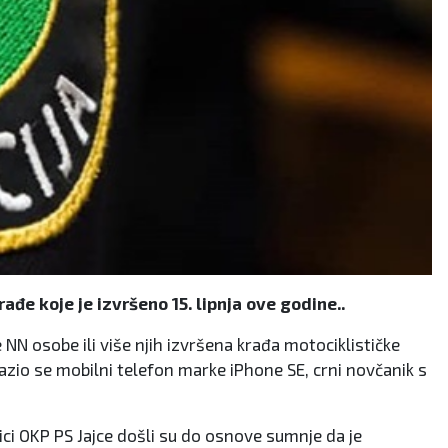
rađe koje je izvršeno 15. lipnja ove godine..
e NN osobe ili više njih izvršena krađa motociklističke
alazio se mobilni telefon marke iPhone SE, crni novčanik s
ici OKP PS Jajce došli su do osnove sumnje da je