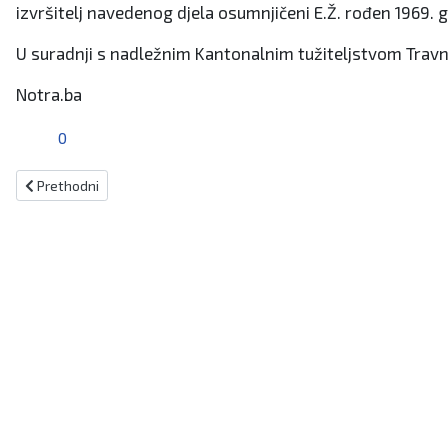
izvršitelj navedenog djela osumnjičeni E.Ž. rođen 1969. go
U suradnji s nadležnim Kantonalnim tužiteljstvom Travn
Notra.ba
0
Prethodni članak: Vitez: U prometnoj nesreći teško ozlijeđen 34-god
Prethodni