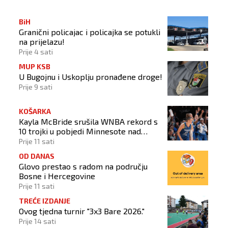
BiH
Granični policajac i policajka se potukli
na prijelazu!
Prije 4 sati
MUP KSB
U Bugojnu i Uskoplju pronađene droge!
Prije 9 sati
KOŠARKA
Kayla McBride srušila WNBA rekord s
10 trojki u pobjedi Minnesote nad
Dallasom
Prije 11 sati
OD DANAS
Glovo prestao s radom na području
Bosne i Hercegovine
Prije 11 sati
TREĆE IZDANJE
Ovog tjedna turnir "3x3 Bare 2026."
Prije 14 sati