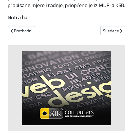
propisane mjere i radnje, priopćeno je iz MUP-a KSB.
Notra.ba
Prethodni članak: U prometnoj nesreći teže ozlijeđena 42-godišnj
Sljedeći članak:
Prethodni
Sljedeće