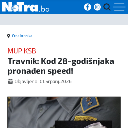
Početna
Crna kronika
Vijesti
MUP KSB
Sport
Travnik: Kod 28-godišnjaka
pronađen speed!
Kultura
Objavljeno: 01.Srpanj.2026.
Crna
kronika
Politika
Zanimljivosti