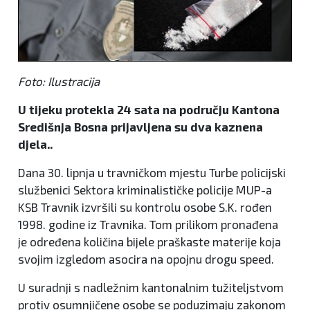
Foto: Ilustracija
U tijeku protekla 24 sata na području Kantona
Središnja Bosna prijavljena su dva kaznena
djela..
Dana 30. lipnja u travničkom mjestu Turbe policijski
službenici Sektora kriminalističke policije MUP-a
KSB Travnik izvršili su kontrolu osobe S.K. rođen
1998. godine iz Travnika. Tom prilikom pronađena
je određena količina bijele praškaste materije koja
svojim izgledom asocira na opojnu drogu speed.
U suradnji s nadležnim kantonalnim tužiteljstvom
protiv osumnjičene osobe se poduzimaju zakonom