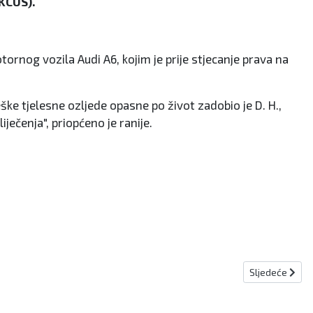
(KCUS).
tornog vozila Audi A6, kojim je prije stjecanje prava na
ške tjelesne ozljede opasne po život zadobio je D. H.,
ječenja", priopćeno je ranije.
Sljedeći člana
Sljedeće