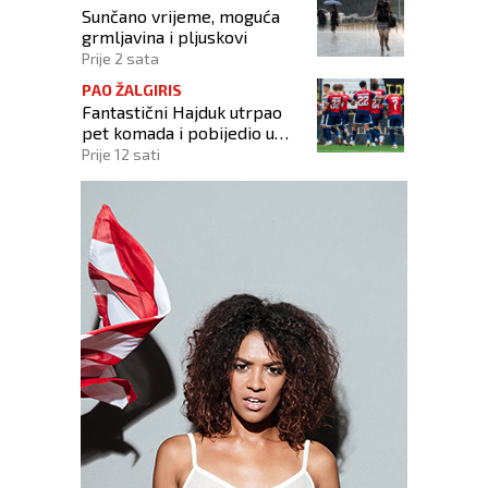
Sunčano vrijeme, moguća
grmljavina i pljuskovi
Prije 2 sata
PAO ŽALGIRIS
Fantastični Hajduk utrpao
pet komada i pobijedio u
borbi za Europu
Prije 12 sati