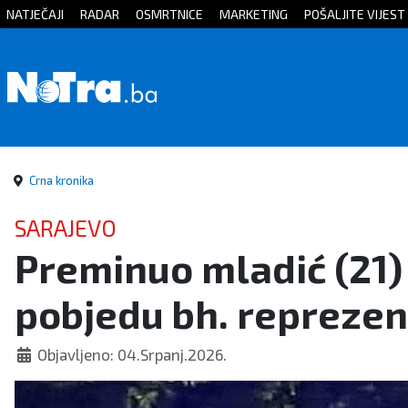
NATJEČAJI
RADAR
OSMRTNICE
MARKETING
POŠALJITE VIJEST
Početna
Vijesti
Sport
Crna kronika
Kultura
SARAJEVO
Preminuo mladić (21) 
Crna
pobjedu bh. reprezen
kronika
Politika
Objavljeno: 04.Srpanj.2026.
Zanimljivosti