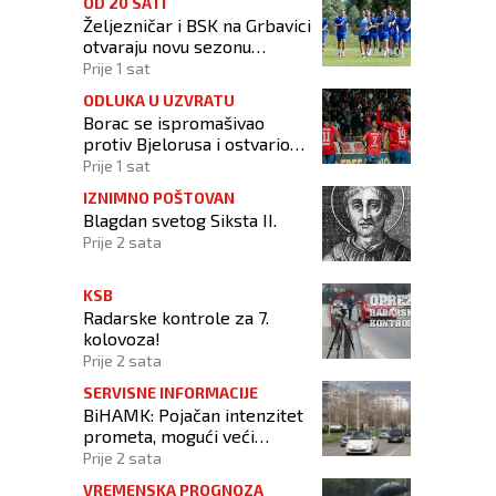
OD 20 SATI
Željezničar i BSK na Grbavici
otvaraju novu sezonu
nogometnog prvenstva BiH
Prije 1 sat
ODLUKA U UZVRATU
Borac se ispromašivao
protiv Bjelorusa i ostvario
minimalno slavlje
Prije 1 sat
IZNIMNO POŠTOVAN
Blagdan svetog Siksta II.
Prije 2 sata
KSB
Radarske kontrole za 7.
kolovoza!
Prije 2 sata
SERVISNE INFORMACIJE
BiHAMK: Pojačan intenzitet
prometa, mogući veći
zastoji!
Prije 2 sata
VREMENSKA PROGNOZA