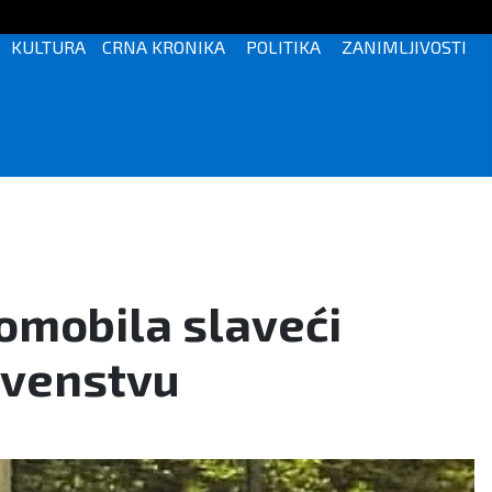
KULTURA
CRNA KRONIKA
POLITIKA
ZANIMLJIVOSTI
tomobila slaveći
rvenstvu