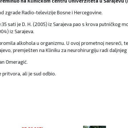
 preminuo na Kliničkom centru Univerziteta u Sarajevu 
 kod zgrade Radio-televizije Bosne i Hercegovine.
35 sati je D. H. (2005) iz Sarajeva pao s krova putničkog mo
004) iz Sarajeva.
 promila alkohola u organizmu. U ovoj prometnoj nesreći, te
vo, premješten na Kliniku za neurohirurgiju radi daljnjeg li
man Omeragić.
pritvora, ali je sud odbio.