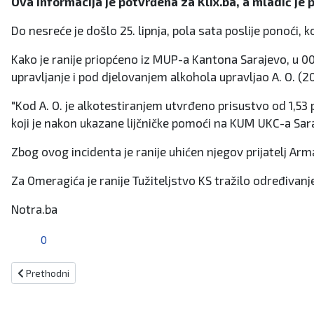
Ova informacija je potvrđena za Klix.ba, a mladić je
Do nesreće je došlo 25. lipnja, pola sata poslije ponoći,
Kako je ranije priopćeno iz MUP-a Kantona Sarajevo, u 00:
upravljanje i pod djelovanjem alkohola upravljao A. O. (2
"Kod A. O. je alkotestiranjem utvrđeno prisustvo od 1,53
koji je nakon ukazane lijčničke pomoći na KUM UKC-a Saraje
Zbog ovog incidenta je ranije uhićen njegov prijatelj Ar
Za Omeragića je ranije Tužiteljstvo KS tražilo određivanje 
Notra.ba
0
Prethodni članak: U Travniku i Bugojnu pronađen speed!
Prethodni