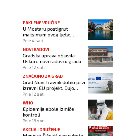
nih naloga, iz prometa isključeno 7 vozača!
PAKLENE VRUĆINE
U Mostaru postignut
maksimum ovog ljeta:
Izmjerena temperatura od
Prije 4 sati
42,3 stupnja Celzijeva
NOVI RADOVI
Gradska uprava objavila:
Uskoro novi radovi u gradu
Prije 12 sati
ZNAČAJNO ZA GRAD
Grad Novi Travnik dobio prvi
izravni EU projekt: Dujo
potpisao ugovor
Prije 12 sati
WHO
Epidemija ebole izmiče
kontroli
Prije 16 sati
AKCIJA I DRUŽENJE
Mesnica Šišović ove subote