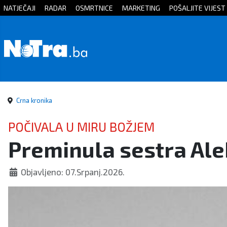
NATJEČAJI
RADAR
OSMRTNICE
MARKETING
POŠALJITE VIJEST
Početna
Vijesti
Sport
Crna kronika
Kultura
POČIVALA U MIRU BOŽJEM
Preminula sestra Ale
Crna
kronika
Objavljeno: 07.Srpanj.2026.
Politika
Zanimljivosti