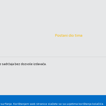
Postani dio tima
 sadržaja bez dozvole izdavača.
 surfanje. Korištenjem web stranice slažete se sa uvjetima korištenja kolačića.