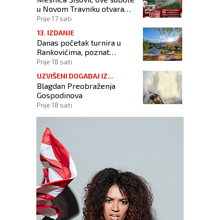
u Novom Travniku otvara
poslovnicu!
Prije 17 sati
13. IZDANJE
Danas početak turnira u
Rankovićima, poznat
raspored prvog dana
Prije 18 sati
UZVIŠENI DOGAĐAJ IZ
Blagdan Preobraženja
KRISTOVA ŽIVOTA
Gospodinova
Prije 18 sati