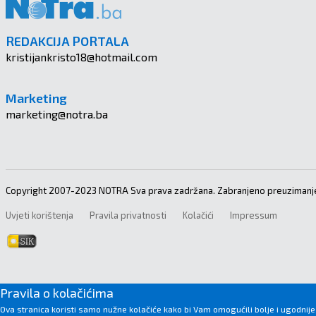
REDAKCIJA PORTALA
kristijankristo18@hotmail.com
Marketing
marketing@notra.ba
Copyright 2007-2023 NOTRA Sva prava zadržana. Zabranjeno preuzimanje
Uvjeti korištenja
Pravila privatnosti
Kolačići
Impressum
Pravila o kolačićima
Ova stranica koristi samo nužne kolačiće kako bi Vam omogućili bolje i ugodnije