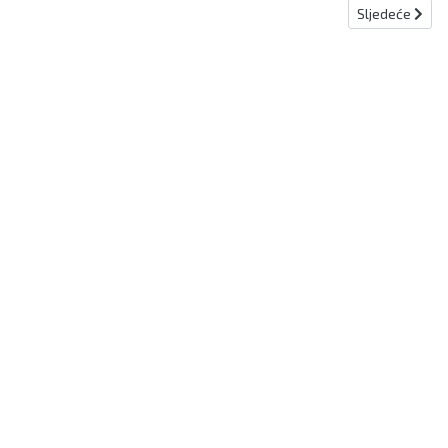
Sljedeći člana
Sljedeće