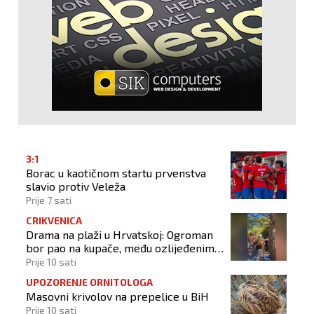
3:1
Borac u kaotičnom startu prvenstva
slavio protiv Veleža
Prije 7 sati
CRIKVENICA
Drama na plaži u Hrvatskoj: Ogroman
bor pao na kupače, među ozlijeđenima
dvoje djece
Prije 10 sati
UPOZORENJE ORNITOLOGA
Masovni krivolov na prepelice u BiH
Prije 10 sati