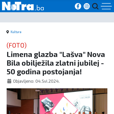
Početna
Kultura
Vijesti
(FOTO)
Sport
Limena glazba "Lašva" Nova
Bila obilježila zlatni jubilej -
Kultura
50 godina postojanja!
Crna
Objavljeno: 04.Svi.2024.
kronika
Politika
Zanimljivosti