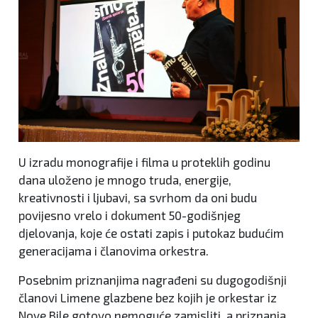
U izradu monografije i filma u proteklih godinu
dana uloženo je mnogo truda, energije,
kreativnosti i ljubavi, sa svrhom da oni budu
povijesno vrelo i dokument 50-godišnjeg
djelovanja, koje će ostati zapis i putokaz budućim
generacijama i članovima orkestra.
Posebnim priznanjima nagrađeni su dugogodišnji
članovi Limene glazbene bez kojih je orkestar iz
Nove Bile gotovo nemoguće zamisliti, a priznanja