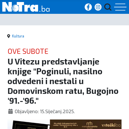
Početna
Kultura
Vijesti
OVE SUBOTE
Sport
U Vitezu predstavljanje
knjige "Poginuli, nasilno
Kultura
odvedeni i nestali u
Crna
Domovinskom ratu, Bugojno
kronika
'91.-'96."
Politika
Objavljeno: 15.Siječanj.2025.
Zanimljivosti