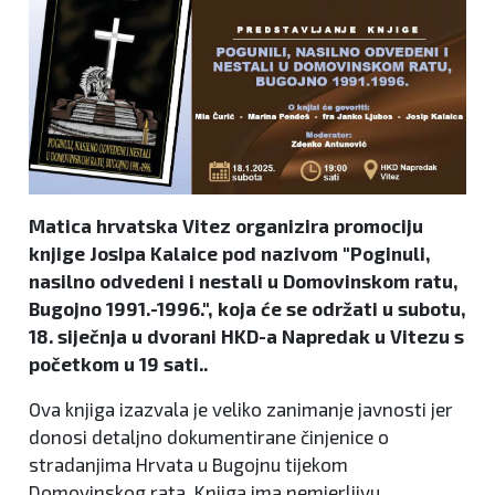
Matica hrvatska Vitez organizira promociju
knjige Josipa Kalaice pod nazivom "Poginuli,
nasilno odvedeni i nestali u Domovinskom ratu,
Bugojno 1991.-1996.", koja će se održati u subotu,
18. siječnja u dvorani HKD-a Napredak u Vitezu s
početkom u 19 sati..
Ova knjiga izazvala je veliko zanimanje javnosti jer
donosi detaljno dokumentirane činjenice o
stradanjima Hrvata u Bugojnu tijekom
Domovinskog rata. Knjiga ima nemjerljivu