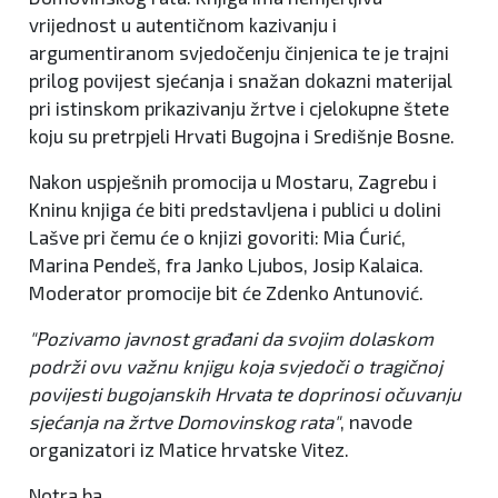
vrijednost u autentičnom kazivanju i
argumentiranom svjedočenju činjenica te je trajni
prilog povijest sjećanja i snažan dokazni materijal
pri istinskom prikazivanju žrtve i cjelokupne štete
koju su pretrpjeli Hrvati Bugojna i Središnje Bosne.
Nakon uspješnih promocija u Mostaru, Zagrebu i
Kninu knjiga će biti predstavljena i publici u dolini
Lašve pri čemu će o knjizi govoriti: Mia Ćurić,
Marina Pendeš, fra Janko Ljubos, Josip Kalaica.
Moderator promocije bit će Zdenko Antunović.
"Pozivamo javnost građani da svojim dolaskom
podrži ovu važnu knjigu koja svjedoči o tragičnoj
povijesti bugojanskih Hrvata te doprinosi očuvanju
sjećanja na žrtve Domovinskog rata"
, navode
organizatori iz Matice hrvatske Vitez.
Notra.ba