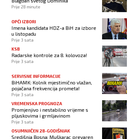
Blagdan svetog Dominika
Prije 28 minute
OPĆI IZBORI
Imena kandidata HDZ-a BiH za izbore
u listopadu
Prije 3 sata
KSB
Radarske kontrole za 8. kolovoza!
Prije 3 sata
SERVISNE INFORMACIJE
BiHAMK: Kolnik mjestimično vlažan,
pojačana frekvencija prometa!
Prije 3 sata
VREMENSKA PROGNOZA
Promjenjivo i nestabilno vrijeme s
pljuskovima i grmljavinom
Prije 3 sata
OSUMNJIČEN 28-GODIŠNJAK
Središnja Bosna: Muškarac prevaren