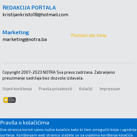
REDAKCIJA PORTALA
kristijankristo18@hotmail.com
Marketing
Postani dio tima
marketing@notra.ba
Copyright 2007-2023 NOTRA Sva prava zadržana. Zabranjeno
preuzimanje sadržaja bez dozvole izdavača.
Uvjeti korištenja
Pravila privatnosti
Kolačići
Impressum
Pravila o kolačićima
Ova stranica koristi samo nužne kolačiće kako bi Vam omogućili bolje i ugodnije
surfanje. Korištenjem web stranice slažete se sa uvjetima korištenja kolačića.