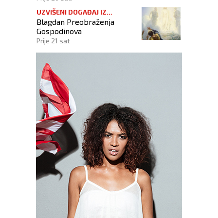
UZVIŠENI DOGAĐAJ IZ
Blagdan Preobraženja
KRISTOVA ŽIVOTA
Gospodinova
Prije 21 sat