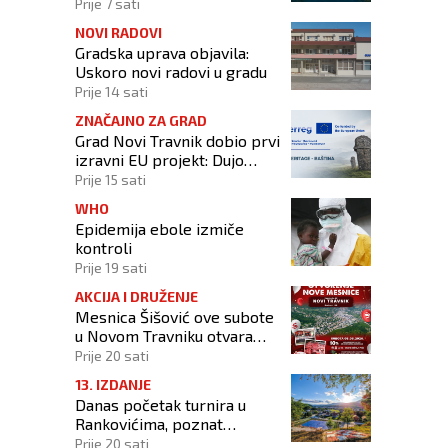
Izmjerena temperatura od
Prije 7 sati
42,3 stupnja Celzijeva
NOVI RADOVI
Gradska uprava objavila:
Uskoro novi radovi u gradu
Prije 14 sati
ZNAČAJNO ZA GRAD
Grad Novi Travnik dobio prvi
izravni EU projekt: Dujo
potpisao ugovor
Prije 15 sati
WHO
Epidemija ebole izmiče
kontroli
Prije 19 sati
AKCIJA I DRUŽENJE
Mesnica Šišović ove subote
u Novom Travniku otvara
poslovnicu!
Prije 20 sati
13. IZDANJE
Danas početak turnira u
Rankovićima, poznat
raspored prvog dana
Prije 20 sati