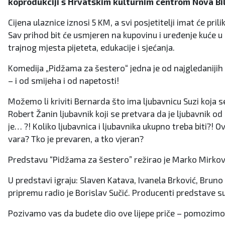
koprodukciji s Hrvatskim kulturnim centrom Nova Bil
Cijena ulaznice iznosi 5 KM, a svi posjetitelji imat će pr
Sav prihod bit će usmjeren na kupovinu i uređenje kuće u
trajnog mjesta pijeteta, edukacije i sjećanja.
Komedija „Pidžama za šestero“ jedna je od najgledanijih 
– i od smijeha i od napetosti!
Možemo li kriviti Bernarda što ima ljubavnicu Suzi koja s
Robert Žanin ljubavnik koji se pretvara da je ljubavnik 
je… ?! Koliko ljubavnica i ljubavnika ukupno treba biti?! O
vara? Tko je prevaren, a tko vjeran?
Predstavu “Pidžama za šestero” režirao je Marko Mirković
U predstavi igraju: Slaven Katava, Ivanela Brković, Bruno
pripremu radio je Borislav Sučić. Producenti predstave su
Pozivamo vas da budete dio ove lijepe priče – pomozimo