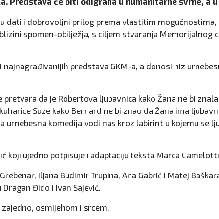
a. Predstava će biti odigrana u humanitarne svrhe, a u
iliku dati i dobrovoljni prilog prema vlastitim mogućnostima,
 blizini spomen-obilježja, s ciljem stvaranja Memorijalnog
i najnagrađivanijih predstava GKM-a, a donosi niz urnebesni
e pretvara da je Robertova ljubavnica kako Žana ne bi znala
od kuharice Suze kako Bernard ne bi znao da Žana ima ljubav
va urnebesna komedija vodi nas kroz labirint u kojemu se ljuba
 koji ujedno potpisuje i adaptaciju teksta Marca Camelotti
 Grebenar, Iljana Budimir Trupina, Ana Gabrić i Matej Baškar
 Dragan Đido i Ivan Sajević.
 zajedno, osmijehom i srcem.