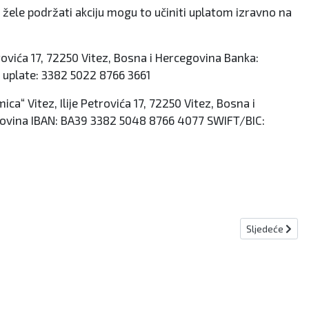
, a žele podržati akciju mogu to učiniti uplatom izravno na
rovića 17, 72250 Vitez, Bosna i Hercegovina Banka:
 uplate: 3382 5022 8766 3661
a“ Vitez, Ilije Petrovića 17, 72250 Vitez, Bosna i
govina IBAN: BA39 3382 5048 8766 4077 SWIFT/BIC:
Sljedeći članak
Sljedeće