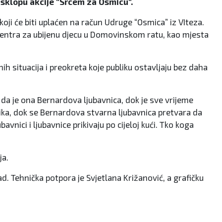
 sklopu akcije "Srcem za Osmicu".
 koji će biti uplaćen na račun Udruge “Osmica” iz VIteza.
 centra za ubijenu djecu u Domovinskom ratu, kao mjesta
h situacija i preokreta koje publiku ostavljaju bez daha
 da je ona Bernardova ljubavnica, dok je sve vrijeme
nika, dok se Bernardova stvarna ljubavnica pretvara da
vnici i ljubavnice prikivaju po cijeloj kući. Tko koga
ja.
ad. Tehnička potpora je Svjetlana Križanović, a grafičku