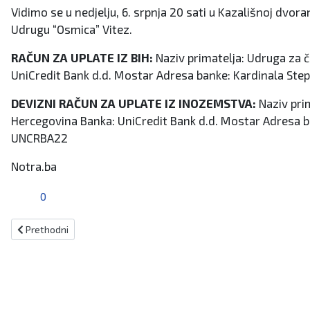
Vidimo se u nedjelju, 6. srpnja 20 sati u Kazališnoj dvorani
Udrugu “Osmica” Vitez.
RAČUN ZA UPLATE IZ BIH:
Naziv primatelja: Udruga za ču
UniCredit Bank d.d. Mostar Adresa banke: Kardinala Step
DEVIZNI RAČUN ZA UPLATE IZ INOZEMSTVA:
Naziv prim
Hercegovina Banka: UniCredit Bank d.d. Mostar Adresa b
UNCRBA22
Notra.ba
0
Prethodni članak: U Tomislavgradu izabrana najljepša Hrvatica u na
Prethodni