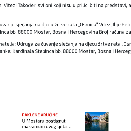
 Vitez! Također, svi oni koji nisu u prilici biti na predstavi
vanje sjećanja na djecu žrtve rata „Osmica“ Vitez, Ilije Pet
inca bb, 88000 Mostar, Bosna i Hercegovina Broj računa za
atelja: Udruga za čuvanje sjećanja na djecu žrtve rata „Osmic
anke: Kardinala Stepinca bb, 88000 Mostar, Bosna i Herce
rodnoj nošnji izvan RH
PAKLENE VRUĆINE
U Mostaru postignut
maksimum ovog ljeta: