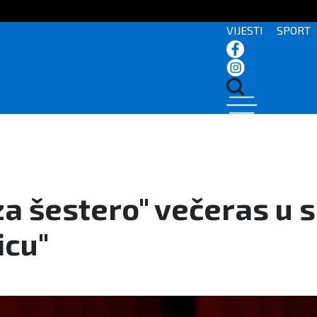
VIJESTI
SPORT
a šestero" večeras u 
icu"