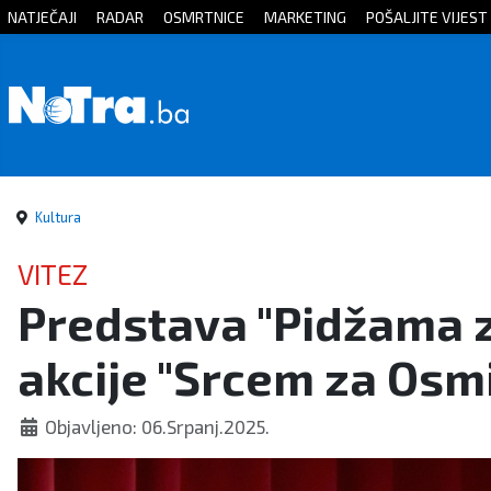
NATJEČAJI
RADAR
OSMRTNICE
MARKETING
POŠALJITE VIJEST
Početna
Vijesti
Sport
Kultura
Kultura
VITEZ
Predstava "Pidžama z
Crna
akcije "Srcem za Osm
kronika
Politika
Objavljeno: 06.Srpanj.2025.
Zanimljivosti