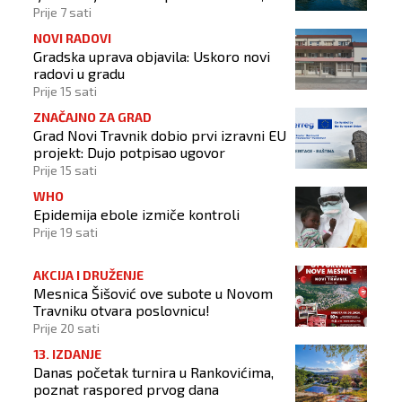
stupnja Celzijeva
Prije 7 sati
NOVI RADOVI
Gradska uprava objavila: Uskoro novi
radovi u gradu
Prije 15 sati
ZNAČAJNO ZA GRAD
Grad Novi Travnik dobio prvi izravni EU
projekt: Dujo potpisao ugovor
Prije 15 sati
WHO
Epidemija ebole izmiče kontroli
Prije 19 sati
AKCIJA I DRUŽENJE
Mesnica Šišović ove subote u Novom
Travniku otvara poslovnicu!
Prije 20 sati
13. IZDANJE
Danas početak turnira u Rankovićima,
poznat raspored prvog dana