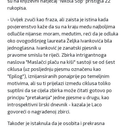
su na književni natječaj "Nikola Šop" pristigla 22
rukopisa.
- Uvijek zvuči kao fraza, ali zaista je istina kada
povjerenstvo kaže da su na kraju među najboljima
odlučile nijanse: moram, međutim, reći da je odluka
oko ovogodišnjeg laureata Željka Ivankovića bila
jednoglasna. Ivanković je zanatski pjesnik u
pravome smislu te riječi. Zbirka intrigantnoga
naslova "Maslačci plaču na kiši" sastoji se od šest
ciklusa (uz posljednju pjesmu označenu kao
"Epilog"), iznijansiranih ponajprije po temeljnim
motivima, ali su ti prijelazi između ciklusa toliko
suptilni da se cijela zbirka može čitati gotovo po
principu "pretakanja" jedne pjesme u drugu, kao
introspektivni lirski dnevnik - kazala je Laco
govoreći o nagrađenoj zbirci.
Također je istaknula da je osobita i prekrasna