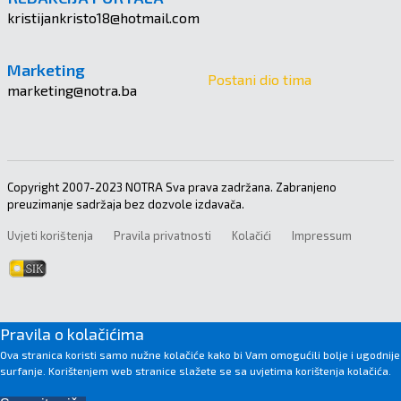
kristijankristo18@hotmail.com
Marketing
Postani dio tima
marketing@notra.ba
Copyright 2007-2023 NOTRA Sva prava zadržana. Zabranjeno
preuzimanje sadržaja bez dozvole izdavača.
Uvjeti korištenja
Pravila privatnosti
Kolačići
Impressum
Pravila o kolačićima
Ova stranica koristi samo nužne kolačiće kako bi Vam omogućili bolje i ugodnije
surfanje. Korištenjem web stranice slažete se sa uvjetima korištenja kolačića.