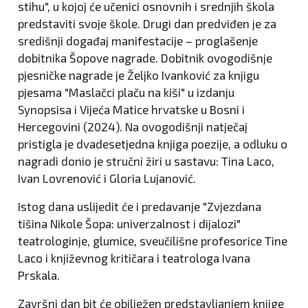
stihu", u kojoj će učenici osnovnih i srednjih škola
predstaviti svoje škole. Drugi dan predviđen je za
središnji događaj manifestacije – proglašenje
dobitnika Šopove nagrade. Dobitnik ovogodišnje
pjesničke nagrade je Željko Ivanković za knjigu
pjesama "Maslačci plaču na kiši" u izdanju
Synopsisa i Vijeća Matice hrvatske u Bosni i
Hercegovini (2024). Na ovogodišnji natječaj
pristigla je dvadesetjedna knjiga poezije, a odluku o
nagradi donio je stručni žiri u sastavu: Tina Laco,
Ivan Lovrenović i Gloria Lujanović.
Istog dana uslijedit će i predavanje "Zvjezdana
tišina Nikole Šopa: univerzalnost i dijalozi"
teatrologinje, glumice, sveučilišne profesorice Tine
Laco i književnog kritičara i teatrologa Ivana
Prskala.
Završni dan bit će obilježen predstavljanjem knjige