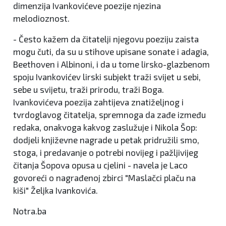
dimenzija Ivankovićeve poezije njezina
melodioznost.
- Često kažem da čitatelji njegovu poeziju zaista
mogu čuti, da su u stihove upisane sonate i adagia,
Beethoven i Albinoni, i da u tome lirsko-glazbenom
spoju Ivankovićev lirski subjekt traži svijet u sebi,
sebe u svijetu, traži prirodu, traži Boga.
Ivankovićeva poezija zahtijeva znatiželjnog i
tvrdoglavog čitatelja, spremnoga da zađe između
redaka, onakvoga kakvog zaslužuje i Nikola Šop:
dodjeli književne nagrade u petak pridružili smo,
stoga, i predavanje o potrebi novijeg i pažljivijeg
čitanja Šopova opusa u cjelini - navela je Laco
govoreći o nagrađenoj zbirci "Maslačci plaču na
kiši" Željka Ivankovića.
Notra.ba