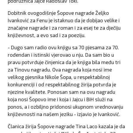
podružnica Jajce Radoslav Toki.
Dobitnik ovogodišnje Šopove nagrade Željko
Ivanković za Fenu je istaknuo da je dobijao velike i
značajne nagrade i za roman i za esej te za dječiju
književnost, a evo sad i za poeziju.
- Dugo sam radio ovu knjigu sa 70 pjesama za 70.
rođendan i istinski vjerovao u nju. Da sam bio u
pravu potvrđuje činjenica da je knjiga bila među tri
za Tinovu nagradu. Ova nagrada koja nosi ime
velikog pjesnika Nikole Šopa, u respektabilnoj
konkurenciji i od respektabilnog žirija potvrda je
njezine kvalitete. Ponosan sam na ovu nagradu
koja nosi Šopovo ime i koja i Jajcu i BiH služi na
ponos, a i ozbiljno pridonosi ukupnom vrednovanju
književnosti na našem jeziku - izjavio je Ivanković.
Članica žirija Šopove nagrade Tina Laco kazala je da