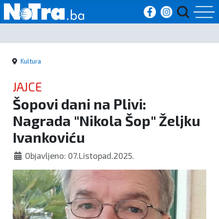
Početna
Kultura
Vijesti
JAJCE
Sport
Šopovi dani na Plivi:
Nagrada "Nikola Šop" Željku
Kultura
Ivankoviću
Crna
Objavljeno: 07.Listopad.2025.
kronika
Politika
Zanimljivosti