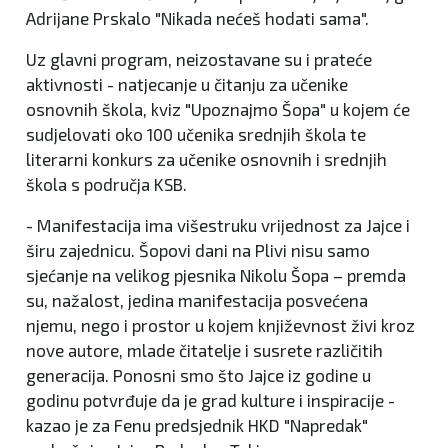
Adrijane Prskalo "Nikada nećeš hodati sama".
Uz glavni program, neizostavane su i prateće
aktivnosti - natjecanje u čitanju za učenike
osnovnih škola, kviz "Upoznajmo Šopa" u kojem će
sudjelovati oko 100 učenika srednjih škola te
literarni konkurs za učenike osnovnih i srednjih
škola s područja KSB.
- Manifestacija ima višestruku vrijednost za Jajce i
širu zajednicu. Šopovi dani na Plivi nisu samo
sjećanje na velikog pjesnika Nikolu Šopa – premda
su, nažalost, jedina manifestacija posvećena
njemu, nego i prostor u kojem književnost živi kroz
nove autore, mlade čitatelje i susrete različitih
generacija. Ponosni smo što Jajce iz godine u
godinu potvrđuje da je grad kulture i inspiracije -
kazao je za Fenu predsjednik HKD "Napredak"