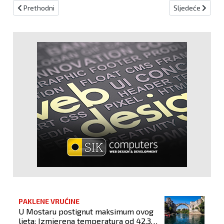
Prethodni članak: (VIDEO) Ovog četvrtka u Novom Travniku premijer
Sljedeći članak:
Prethodni
Sljedeće
PAKLENE VRUĆINE
U Mostaru postignut maksimum ovog
ljeta: Izmjerena temperatura od 42,3