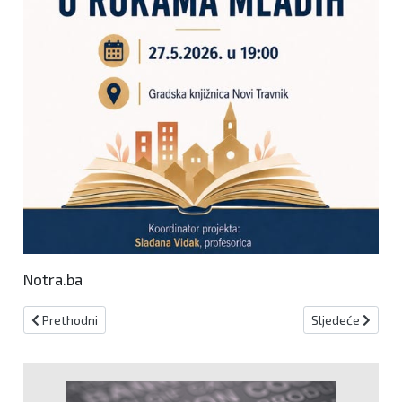
Notra.ba
Prethodni članak: Novi Travnik na Tjednu Hrvata izvan Republike 
Sljedeći članak
Prethodni
Sljedeće