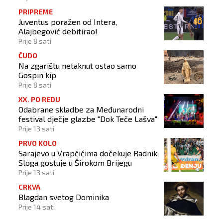
PRIPREME
Juventus poražen od Intera,
Alajbegović debitirao!
Prije 8 sati
ČUDO
Na zgarištu netaknut ostao samo
Gospin kip
Prije 8 sati
XX. PO REDU
Odabrane skladbe za Međunarodni
festival dječje glazbe "Dok Teče Lašva"
Prije 13 sati
PRVO KOLO
Sarajevo u Vrapčićima dočekuje Radnik,
Sloga gostuje u Širokom Brijegu
Prije 13 sati
CRKVA
Blagdan svetog Dominika
Prije 14 sati