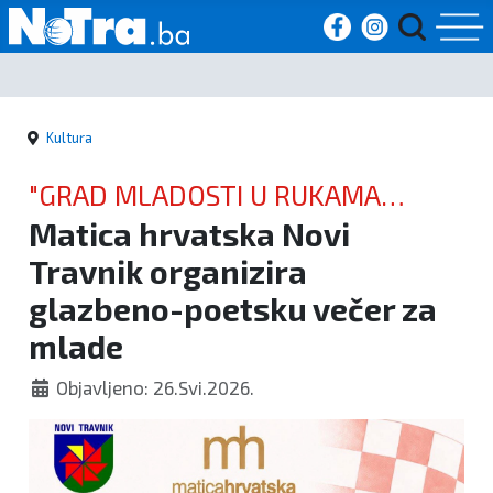
Početna
Kultura
Vijesti
"GRAD MLADOSTI U RUKAMA
Sport
Matica hrvatska Novi
MLADIH"
Travnik organizira
Kultura
glazbeno-poetsku večer za
Crna
mlade
kronika
Objavljeno: 26.Svi.2026.
Politika
Zanimljivosti