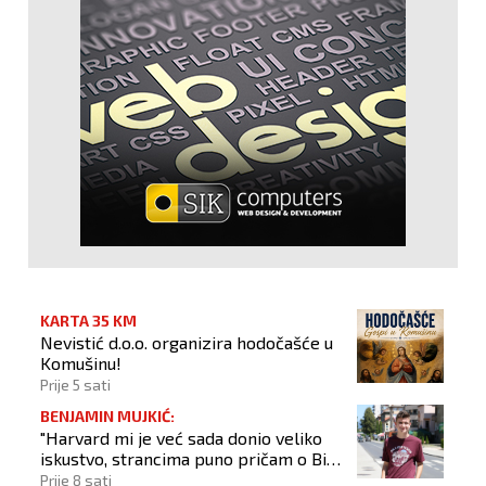
KARTA 35 KM
Nevistić d.o.o. organizira hodočašće u
Komušinu!
Prije 5 sati
BENJAMIN MUJKIĆ:
"Harvard mi je već sada donio veliko
iskustvo, strancima puno pričam o BiH
i Novom Travniku"
Prije 8 sati