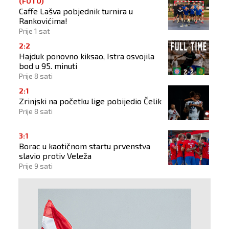
(FOTO)
Caffe Lašva pobjednik turnira u
Rankovićima!
Prije 1 sat
2:2
Hajduk ponovno kiksao, Istra osvojila
bod u 95. minuti
Prije 8 sati
2:1
Zrinjski na početku lige pobijedio Čelik
Prije 8 sati
3:1
Borac u kaotičnom startu prvenstva
slavio protiv Veleža
Prije 9 sati