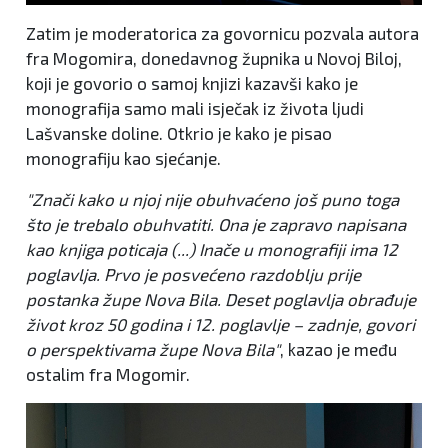
Zatim je moderatorica za govornicu pozvala autora
fra Mogomira, donedavnog župnika u Novoj Biloj,
koji je govorio o samoj knjizi kazavši kako je
monografija samo mali isječak iz života ljudi
Lašvanske doline. Otkrio je kako je pisao
monografiju kao sjećanje.
"Znači kako u njoj nije obuhvaćeno još puno toga
što je trebalo obuhvatiti. Ona je zapravo napisana
kao knjiga poticaja (...) Inače u monografiji ima 12
poglavlja. Prvo je posvećeno razdoblju prije
postanka župe Nova Bila. Deset poglavlja obrađuje
život kroz 50 godina i 12. poglavlje – zadnje, govori
o perspektivama župe Nova Bila"
, kazao je među
ostalim fra Mogomir.