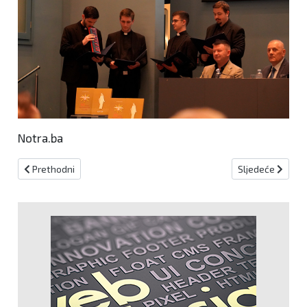
Notra.ba
Prethodni članak: Završen Tjedan Hrvata izvan Hrvatske
Sljedeći članak:
Prethodni
Sljedeće