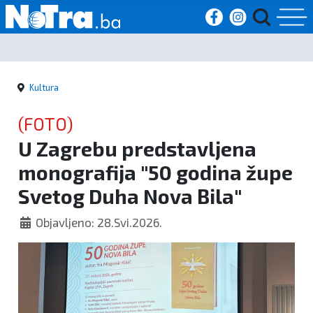
Početna
Kultura
Vijesti
(FOTO)
Sport
U Zagrebu predstavljena
monografija "50 godina župe
Kultura
Svetog Duha Nova Bila"
Crna
Objavljeno: 28.Svi.2026.
kronika
Politika
Zanimljivosti