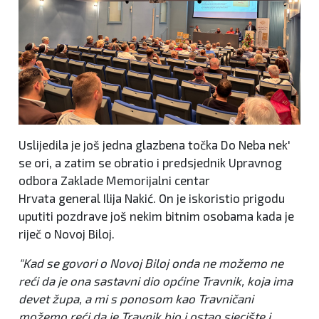
Uslijedila je još jedna glazbena točka Do Neba nek'
se ori, a zatim se obratio i predsjednik Upravnog
odbora Zaklade Memorijalni centar
Hrvata general Ilija Nakić. On je iskoristio prigodu
uputiti pozdrave još nekim bitnim osobama kada je
riječ o Novoj Biloj.
"Kad se govori o Novoj Biloj onda ne možemo ne
reći da je ona sastavni dio općine Travnik, koja ima
devet župa, a mi s ponosom kao Travničani
možemo reći da je Travnik bio i ostao sjecište i