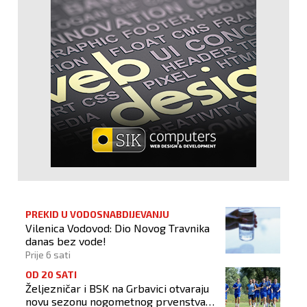
PREKID U VODOSNABDIJEVANJU
Vilenica Vodovod: Dio Novog Travnika
danas bez vode!
Prije 6 sati
OD 20 SATI
Željezničar i BSK na Grbavici otvaraju
novu sezonu nogometnog prvenstva