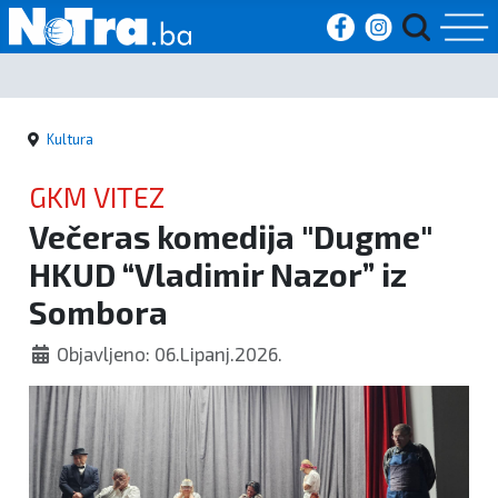
Početna
Kultura
Vijesti
GKM VITEZ
Sport
Večeras komedija "Dugme"
HKUD “Vladimir Nazor” iz
Kultura
Sombora
Crna
Objavljeno: 06.Lipanj.2026.
kronika
Politika
Zanimljivosti