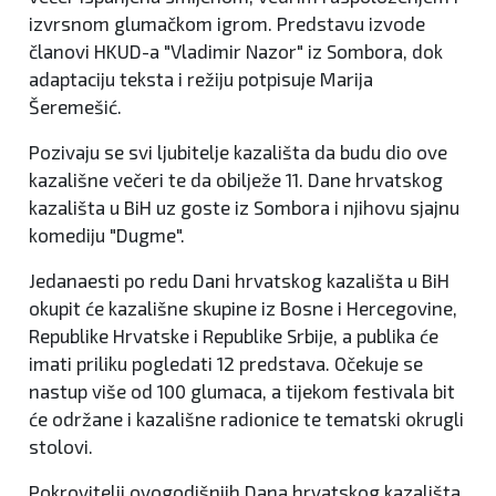
izvrsnom glumačkom igrom. Predstavu izvode
članovi HKUD-a "Vladimir Nazor" iz Sombora, dok
adaptaciju teksta i režiju potpisuje Marija
Šeremešić.
Pozivaju se svi ljubitelje kazališta da budu dio ove
kazališne večeri te da obilježe 11. Dane hrvatskog
kazališta u BiH uz goste iz Sombora i njihovu sjajnu
komediju "Dugme".
Jedanaesti po redu Dani hrvatskog kazališta u BiH
okupit će kazališne skupine iz Bosne i Hercegovine,
Republike Hrvatske i Republike Srbije, a publika će
imati priliku pogledati 12 predstava. Očekuje se
nastup više od 100 glumaca, a tijekom festivala bit
će održane i kazališne radionice te tematski okrugli
stolovi.
Pokrovitelji ovogodišnjih Dana hrvatskog kazališta