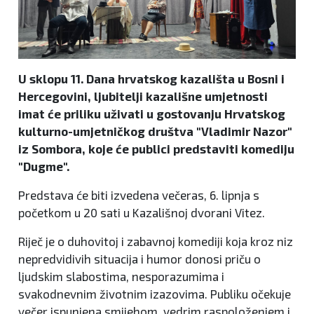
U sklopu 11. Dana hrvatskog kazališta u Bosni i
Hercegovini, ljubitelji kazališne umjetnosti
imat će priliku uživati u gostovanju Hrvatskog
kulturno-umjetničkog društva "Vladimir Nazor"
iz Sombora, koje će publici predstaviti komediju
"Dugme".
Predstava će biti izvedena večeras, 6. lipnja s
početkom u 20 sati u Kazališnoj dvorani Vitez.
Riječ je o duhovitoj i zabavnoj komediji koja kroz niz
nepredvidivih situacija i humor donosi priču o
ljudskim slabostima, nesporazumima i
svakodnevnim životnim izazovima. Publiku očekuje
večer ispunjena smijehom, vedrim raspoloženjem i