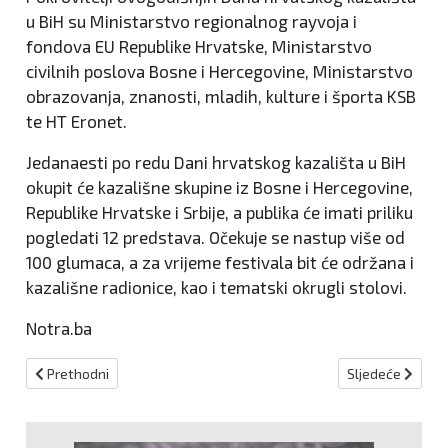
u BiH su Ministarstvo regionalnog rayvoja i
fondova EU Republike Hrvatske, Ministarstvo
civilnih poslova Bosne i Hercegovine, Ministarstvo
obrazovanja, znanosti, mladih, kulture i športa KSB
te HT Eronet.
Jedanaesti po redu Dani hrvatskog kazališta u BiH
okupit će kazališne skupine iz Bosne i Hercegovine,
Republike Hrvatske i Srbije, a publika će imati priliku
pogledati 12 predstava. Očekuje se nastup više od
100 glumaca, a za vrijeme festivala bit će održana i
kazališne radionice, kao i tematski okrugli stolovi.
Notra.ba
Prethodni članak: Poznato koja popularna predstava otvara Inbo
Sljedeći članak:
Prethodni
Sljedeće