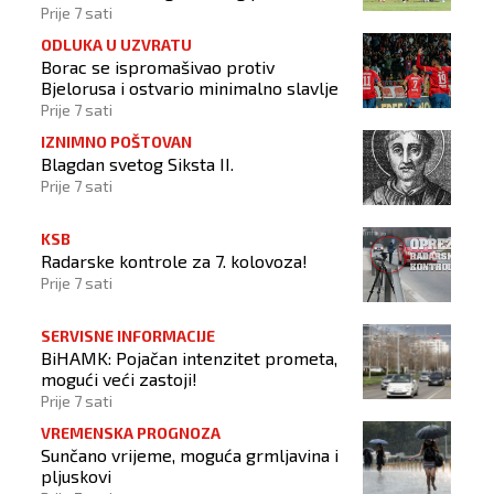
BiH
Prije 7 sati
ODLUKA U UZVRATU
Borac se ispromašivao protiv
Bjelorusa i ostvario minimalno slavlje
Prije 7 sati
IZNIMNO POŠTOVAN
Blagdan svetog Siksta II.
Prije 7 sati
KSB
Radarske kontrole za 7. kolovoza!
Prije 7 sati
SERVISNE INFORMACIJE
BiHAMK: Pojačan intenzitet prometa,
mogući veći zastoji!
Prije 7 sati
VREMENSKA PROGNOZA
Sunčano vrijeme, moguća grmljavina i
pljuskovi