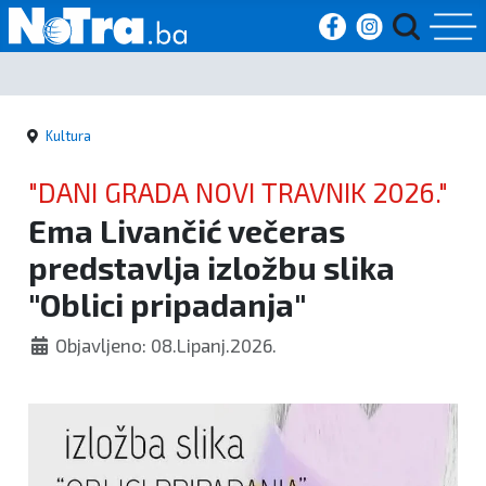
Početna
Kultura
Vijesti
"DANI GRADA NOVI TRAVNIK 2026."
Sport
Ema Livančić večeras
predstavlja izložbu slika
Kultura
"Oblici pripadanja"
Crna
Objavljeno: 08.Lipanj.2026.
kronika
Politika
Zanimljivosti