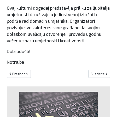
Ovaj kulturni događaj predstavlja priliku za ljubitelje
umjetnosti da uživaju u jedinstvenoj izložbi te
podrže rad domaćih umjetnika. Organizatori
pozivaju sve zainteresirane građane da svojim
dolaskom uveličaju otvorenje i provedu ugodnu
večer u znaku umjetnosti i kreativnosti.
Dobrodošli!
Notra.ba
Prethodni članak: Ministrica Vlaisavljević potpisala ugovor s Vij
Sljedeći članak:
Prethodni
Sljedeće