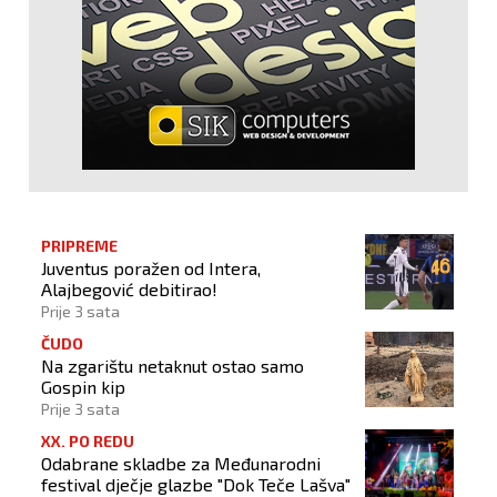
PRIPREME
Juventus poražen od Intera,
Alajbegović debitirao!
Prije 3 sata
ČUDO
Na zgarištu netaknut ostao samo
Gospin kip
Prije 3 sata
XX. PO REDU
Odabrane skladbe za Međunarodni
festival dječje glazbe "Dok Teče Lašva"