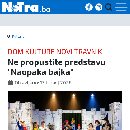
Početna
Kultura
Vijesti
DOM KULTURE NOVI TRAVNIK
Sport
Ne propustite predstavu
"Naopaka bajka"
Kultura
Objavljeno: 13.Lipanj.2026.
Crna
kronika
Politika
Zanimljivosti