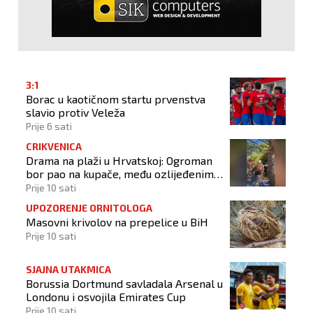
3:1
Borac u kaotičnom startu prvenstva
slavio protiv Veleža
Prije 6 sati
CRIKVENICA
Drama na plaži u Hrvatskoj: Ogroman
bor pao na kupače, među ozlijeđenima
dvoje djece
Prije 10 sati
UPOZORENJE ORNITOLOGA
Masovni krivolov na prepelice u BiH
Prije 10 sati
SJAJNA UTAKMICA
Borussia Dortmund savladala Arsenal u
Londonu i osvojila Emirates Cup
Prije 10 sati