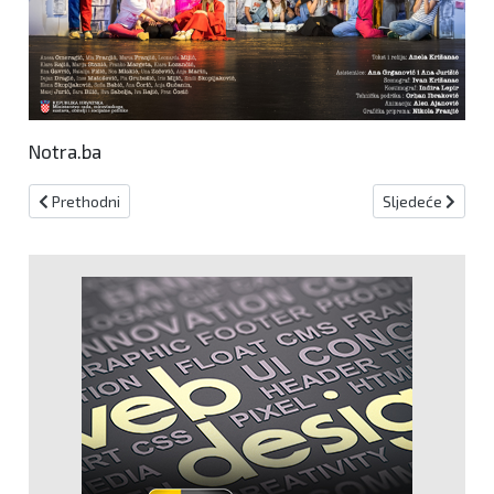
Notra.ba
Prethodni članak: Mladi novotravnički glumci oduševili predstav
Sljedeći članak
Prethodni
Sljedeće