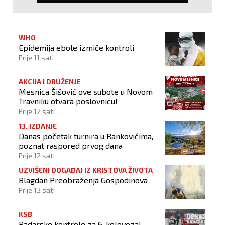
WHO
Epidemija ebole izmiče kontroli
Prije 11 sati
AKCIJA I DRUŽENJE
Mesnica Šišović ove subote u Novom
Travniku otvara poslovnicu!
Prije 12 sati
13. IZDANJE
Danas početak turnira u Rankovićima,
poznat raspored prvog dana
Prije 12 sati
UZVIŠENI DOGAĐAJ IZ KRISTOVA ŽIVOTA
Blagdan Preobraženja Gospodinova
Prije 13 sati
KSB
Radarske kontrole za 6. kolovoza!