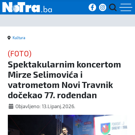
Početna
Kultura
Vijesti
(FOTO)
Sport
Spektakularnim koncertom
Mirze Selimovića i
Kultura
vatrometom Novi Travnik
Crna
dočekao 77. rođendan
kronika
Objavljeno: 13.Lipanj.2026.
Politika
Zanimljivosti