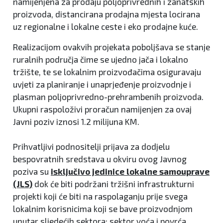
namijenjena za prodaju poljoprivrednih i zanatskih
proizvoda, distancirana prodajna mjesta locirana
uz regionalne i lokalne ceste i eko prodajne kuće.
Realizacijom ovakvih projekata poboljšava se stanje
ruralnih područja čime se ujedno jača i lokalno
tržište, te se lokalnim proizvođačima osiguravaju
uvjeti za planiranje i unaprjeđenje proizvodnje i
plasman poljoprivredno-prehrambenih proizvoda.
Ukupni raspoloživi proračun namijenjen za ovaj
Javni poziv iznosi 1.2 milijuna KM.
Prihvatljivi podnositelji prijava za dodjelu
bespovratnih sredstava u okviru ovog Javnog
poziva su
isključivo jedinice lokalne samouprave
(JLS)
dok će biti podržani tržišni infrastrukturni
projekti koji će biti na raspolaganju prije svega
lokalnim korisnicima koji se bave proizvodnjom
unutar sljedećih sektora: sektor voća i povrća