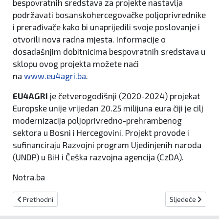
bespovratnih sredstava za projekte nastavlja
podržavati bosanskohercegovačke poljoprivrednike
i prerađivače kako bi unaprijedili svoje poslovanje i
otvorili nova radna mjesta. Informacije o
dosadašnjim dobitnicima bespovratnih sredstava u
sklopu ovog projekta možete naći
na
www.eu4agri.ba
.
EU4AGRI
je četverogodišnji (2020-2024) projekat
Europske unije vrijedan 20.25 milijuna eura čiji je cilj
modernizacija poljoprivredno-prehrambenog
sektora u Bosni i Hercegovini. Projekt provode i
sufinanciraju Razvojni program Ujedinjenih naroda
(UNDP) u BiH i Češka razvojna agencija (CzDA).
Notra.ba
Prethodni članak: Javni poziv „Podrška zapošljavanju/samozapošlj
Sljedeći članak
Prethodni
Sljedeće