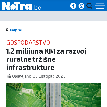
Početna
Natječaji
Vijesti
GOSPODARSTVO
Sport
1.2 milijuna KM za razvoj
ruralne tržišne
Kultura
infrastrukture
Crna
Objavljeno: 30.Listopad.2021.
kronika
Politika
Zanimljivosti