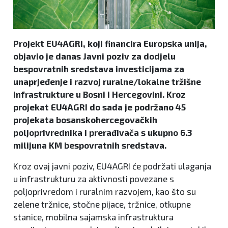
Projekt EU4AGRI, koji financira Europska unija,
objavio je danas Javni poziv za dodjelu
bespovratnih sredstava investicijama za
unaprjeđenje i razvoj ruralne/lokalne tržišne
infrastrukture u Bosni i Hercegovini. Kroz
projekat EU4AGRI do sada je podržano 45
projekata bosanskohercegovačkih
poljoprivrednika i prerađivača s ukupno 6.3
milijuna KM bespovratnih sredstava.
Kroz ovaj javni poziv, EU4AGRI će podržati ulaganja
u infrastrukturu za aktivnosti povezane s
poljoprivredom i ruralnim razvojem, kao što su
zelene tržnice, stočne pijace, tržnice, otkupne
stanice, mobilna sajamska infrastruktura