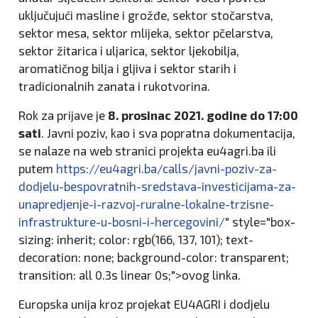
uključujući masline i grožđe, sektor stočarstva,
sektor mesa, sektor mlijeka, sektor pčelarstva,
sektor žitarica i uljarica, sektor ljekobilja,
aromatičnog bilja i gljiva i sektor starih i
tradicionalnih zanata i rukotvorina.
Rok za prijave je
8. prosinac 2021. godine do 17:00
sati
. Javni poziv, kao i sva popratna dokumentacija,
se nalaze na web stranici projekta eu4agri.ba ili
putem
https://eu4agri.ba/calls/javni-poziv-za-
dodjelu-bespovratnih-sredstava-investicijama-za-
unapredjenje-i-razvoj-ruralne-lokalne-trzisne-
infrastrukture-u-bosni-i-hercegovini/
" style="box-
sizing: inherit; color: rgb(166, 137, 101); text-
decoration: none; background-color: transparent;
transition: all 0.3s linear 0s;">ovog linka.
Europska unija kroz projekat EU4AGRI i dodjelu