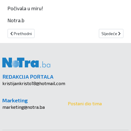
Počivala u miru!
Notra.b
Prethodni članak: Preminuo Josip Rako iz Novog Travnika
Sljedeći članak:
Prethodni
Sljedeće
REDAKCIJA PORTALA
kristijankristo18@hotmail.com
Marketing
Postani dio tima
marketing@notra.ba