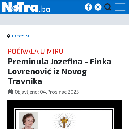
Početna
Osmrtnice
Vijesti
POČIVALA U MIRU
Sport
Preminula Jozefina - Finka
Lovrenović iz Novog
Kultura
Travnika
Crna
Objavljeno: 04.Prosinac.2025.
kronika
Politika
Zanimljivosti