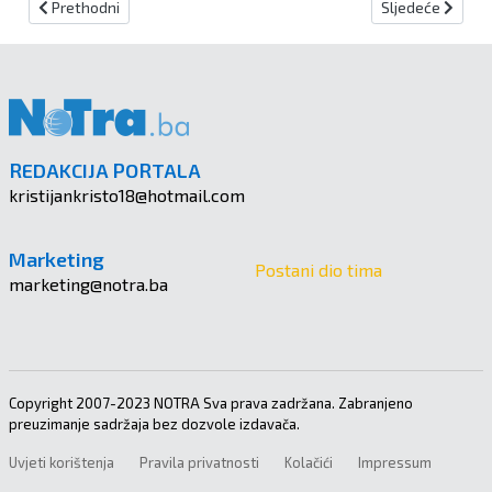
Prethodni članak: Preminula Nevenka Varivoda iz Novog Travnika
Sljedeći članak:
Prethodni
Sljedeće
REDAKCIJA PORTALA
kristijankristo18@hotmail.com
Marketing
Postani dio tima
marketing@notra.ba
Copyright 2007-2023 NOTRA Sva prava zadržana. Zabranjeno
preuzimanje sadržaja bez dozvole izdavača.
Uvjeti korištenja
Pravila privatnosti
Kolačići
Impressum