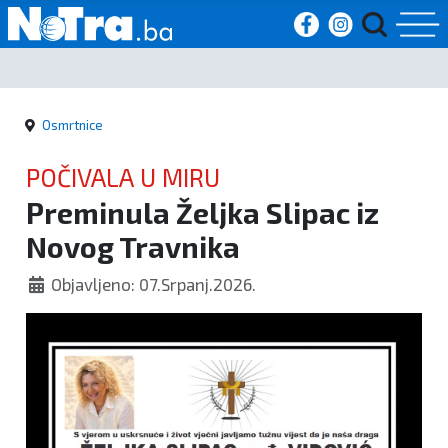
Početna
Osmrtnice
Vijesti
POČIVALA U MIRU
Sport
Preminula Željka Slipac iz
Novog Travnika
Kultura
Objavljeno: 07.Srpanj.2026.
Crna
kronika
Politika
Zanimljivosti