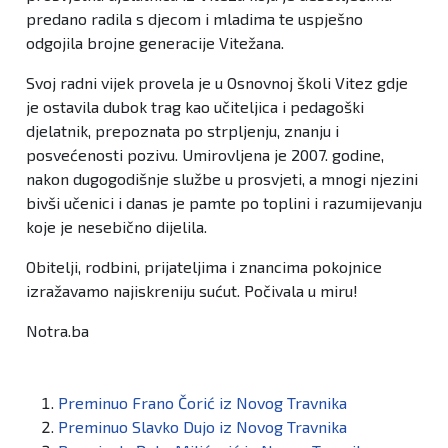
predano radila s djecom i mladima te uspješno
odgojila brojne generacije Vitežana.
Svoj radni vijek provela je u Osnovnoj školi Vitez gdje
je ostavila dubok trag kao učiteljica i pedagoški
djelatnik, prepoznata po strpljenju, znanju i
posvećenosti pozivu. Umirovljena je 2007. godine,
nakon dugogodišnje službe u prosvjeti, a mnogi njezini
bivši učenici i danas je pamte po toplini i razumijevanju
koje je nesebično dijelila.
Obitelji, rodbini, prijateljima i znancima pokojnice
izražavamo najiskreniju sućut. Počivala u miru!
Notra.ba
Preminuo Frano Čorić iz Novog Travnika
Preminuo Slavko Dujo iz Novog Travnika