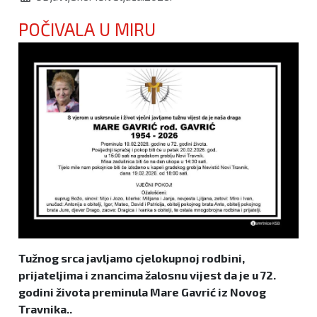
POČIVALA U MIRU
Tužnog srca javljamo cjelokupnoj rodbini,
prijateljima i znancima žalosnu vijest da je u 72.
godini života preminula Mare Gavrić iz Novog
Travnika..