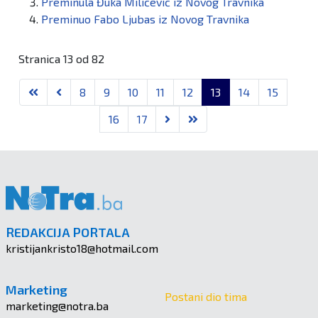
Preminula Đuka Milićević iz Novog Travnika
Preminuo Fabo Ljubas iz Novog Travnika
Stranica 13 od 82
8
9
10
11
12
13
14
15
16
17
REDAKCIJA PORTALA
kristijankristo18@hotmail.com
Marketing
Postani dio tima
marketing@notra.ba