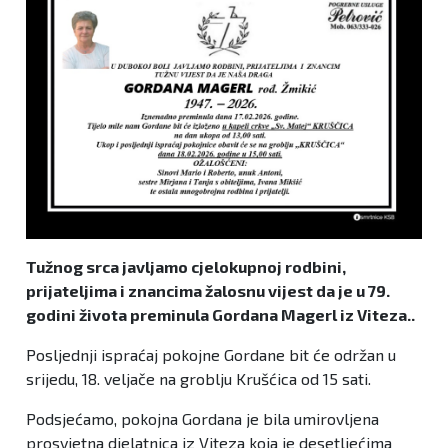
Tužnog srca javljamo cjelokupnoj rodbini,
prijateljima i znancima žalosnu vijest da je u 79.
godini života preminula Gordana Magerl iz Viteza..
Posljednji ispraćaj pokojne Gordane bit će održan u
srijedu, 18. veljače na groblju Krušćica od 15 sati.
Podsjećamo, pokojna Gordana je bila umirovljena
prosvjetna djelatnica iz Viteza koja je desetljećima