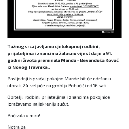
Tužnog srca javljamo cjelokupnoj rodbini,
prijateljima i znancima žalosnu vijest da je u 91.
godini života preminula Manda - Bevanduša Kovač
iz Novog Travnika..
Posljednji ispraćaj pokojne Mande bit će održan u
utorak, 24. veljače na groblju Pobučići od 16 sati.
Obitelji, rodbini, prijateljima i znancima pokojnice
izražavamo najiskreniju sućut.
Počivala u miru!
Notra.ba