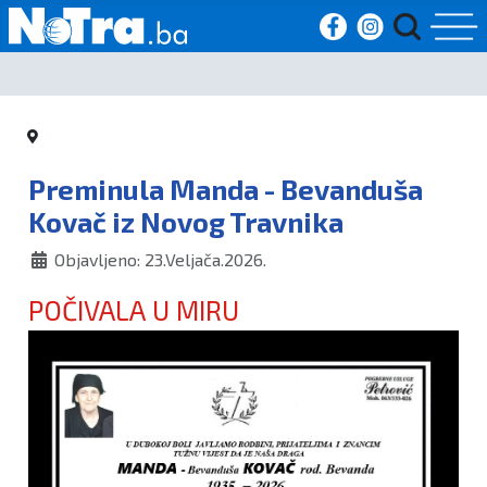
Početna
Vijesti
Preminula Manda - Bevanduša
Sport
Kovač iz Novog Travnika
Objavljeno: 23.Veljača.2026.
Kultura
POČIVALA U MIRU
Crna
kronika
Politika
Zanimljivosti