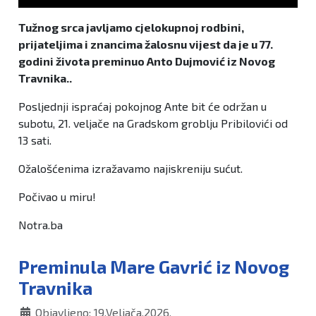
Tužnog srca javljamo cjelokupnoj rodbini,
prijateljima i znancima žalosnu vijest da je u 77.
godini života preminuo Anto Dujmović iz Novog
Travnika..
Posljednji ispraćaj pokojnog Ante bit će održan u
subotu, 21. veljače na Gradskom groblju Pribilovići od
13 sati.
Ožalošćenima izražavamo najiskreniju sućut.
Počivao u miru!
Notra.ba
Preminula Mare Gavrić iz Novog
Travnika
Objavljeno: 19.Veljača.2026.