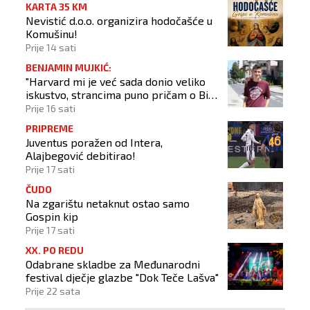
KARTA 35 KM
Nevistić d.o.o. organizira hodočašće u
Komušinu!
Prije 14 sati
BENJAMIN MUJKIĆ:
"Harvard mi je već sada donio veliko
iskustvo, strancima puno pričam o BiH
i Novom Travniku"
Prije 16 sati
PRIPREME
Juventus poražen od Intera,
Alajbegović debitirao!
Prije 17 sati
ČUDO
Na zgarištu netaknut ostao samo
Gospin kip
Prije 17 sati
XX. PO REDU
Odabrane skladbe za Međunarodni
festival dječje glazbe "Dok Teče Lašva"
Prije 22 sata