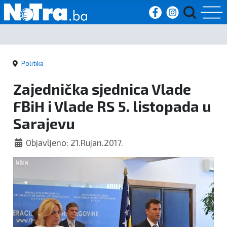
Početna
Politika
Vijesti
Zajednička sjednica Vlade
Sport
FBiH i Vlade RS 5. listopada u
Sarajevu
Kultura
Objavljeno: 21.Rujan.2017.
Crna
kronika
Politika
Zanimljivosti