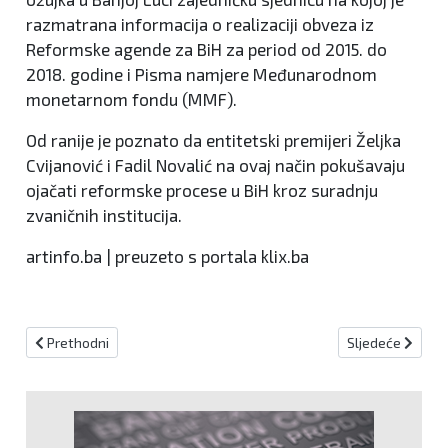
razmatrana informacija o realizaciji obveza iz
Reformske agende za BiH za period od 2015. do
2018. godine i Pisma namjere Međunarodnom
monetarnom fondu (MMF).
Od ranije je poznato da entitetski premijeri Željka
Cvijanović i Fadil Novalić na ovaj način pokušavaju
ojačati reformske procese u BiH kroz suradnju
zvaničnih institucija.
artinfo.ba | preuzeto s portala klix.ba
Prethodni članak: Dom naroda PFBIH usvojio set braniteljskih zak
Sljedeći članak
Prethodni
Sljedeće