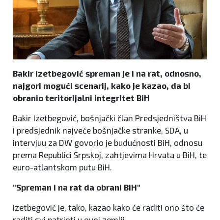
Bakir Izetbegović spreman je i na rat, odnosno,
najgori mogući scenarij, kako je kazao, da bi
obranio teritorijalni integritet BiH
Bakir Izetbegović, bošnjački član Predsjedništva BiH
i predsjednik najveće bošnjačke stranke, SDA, u
intervjuu za DW govorio je budućnosti BiH, odnosu
prema Republici Srpskoj, zahtjevima Hrvata u BiH, te
euro-atlantskom putu BiH.
"Spreman i na rat da obrani BiH"
Izetbegović je, tako, kazao kako će raditi ono što će
raditi svi patrioti u ovoj zemlji.