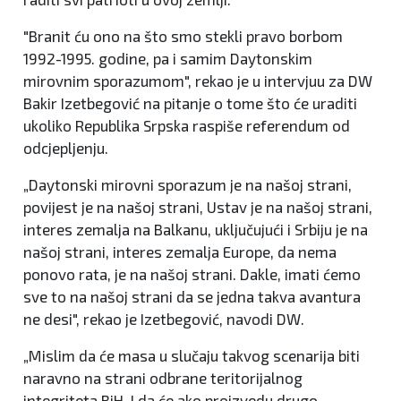
"Branit ću ono na što smo stekli pravo borbom
1992-1995. godine, pa i samim Daytonskim
mirovnim sporazumom", rekao je u intervjuu za DW
Bakir Izetbegović na pitanje o tome što će uraditi
ukoliko Republika Srpska raspiše referendum od
odcjepljenju.
„Daytonski mirovni sporazum je na našoj strani,
povijest je na našoj strani, Ustav je na našoj strani,
interes zemalja na Balkanu, uključujući i Srbiju je na
našoj strani, interes zemalja Europe, da nema
ponovo rata, je na našoj strani. Dakle, imati ćemo
sve to na našoj strani da se jedna takva avantura
ne desi", rekao je Izetbegović, navodi DW.
„Mislim da će masa u slučaju takvog scenarija biti
naravno na strani odbrane teritorijalnog
integriteta BiH. I da će ako proizvedu drugo