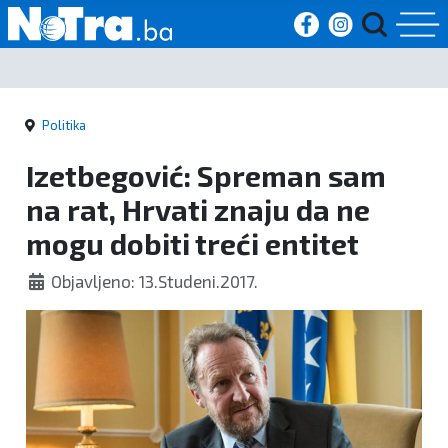
Početna
Politika
Vijesti
Izetbegović: Spreman sam
Sport
na rat, Hrvati znaju da ne
mogu dobiti treći entitet
Kultura
Objavljeno: 13.Studeni.2017.
Crna
kronika
Politika
Zanimljivosti