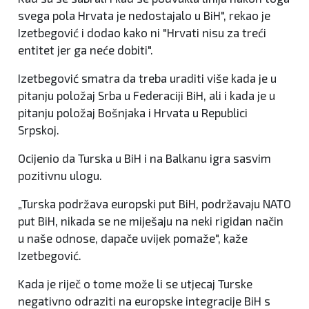
svega pola Hrvata je nedostajalo u BiH", rekao je
Izetbegović i dodao kako ni "Hrvati nisu za treći
entitet jer ga neće dobiti".
Izetbegović smatra da treba uraditi više kada je u
pitanju položaj Srba u Federaciji BiH, ali i kada je u
pitanju položaj Bošnjaka i Hrvata u Republici
Srpskoj.
Ocijenio da Turska u BiH i na Balkanu igra sasvim
pozitivnu ulogu.
„Turska podržava europski put BiH, podržavaju NATO
put BiH, nikada se ne miješaju na neki rigidan način
u naše odnose, dapače uvijek pomaže", kaže
Izetbegović.
Kada je riječ o tome može li se utjecaj Turske
negativno odraziti na europske integracije BiH s