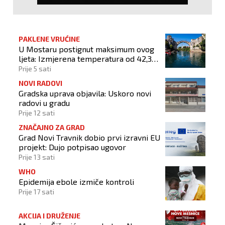
PAKLENE VRUĆINE
U Mostaru postignut maksimum ovog
ljeta: Izmjerena temperatura od 42,3
stupnja Celzijeva
Prije 5 sati
NOVI RADOVI
Gradska uprava objavila: Uskoro novi
radovi u gradu
Prije 12 sati
ZNAČAJNO ZA GRAD
Grad Novi Travnik dobio prvi izravni EU
projekt: Dujo potpisao ugovor
Prije 13 sati
WHO
Epidemija ebole izmiče kontroli
Prije 17 sati
AKCIJA I DRUŽENJE