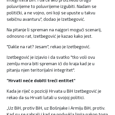
poluvrijeme to poluvrijeme izgubiti. Nadam se
politički, a ne vojno, oni koji se upuste u takvu
sebičnu avanturu", dodao je Izetbegović.
Na pitanje li spreman na najgori mogući scenarij,
odnosno rat, Izetbegović je kazao kako jest.
"Dakle na rat? Jesam", rekao je Izetbegović.
Izetbegović je izjavio i da svatko "tko voli ovu
zemlju mora biti spreman ići do kraja kad je u
pitanju njen teritorijalni integritet".
"Hrvati neće dobiti treći entitet"
Kada je riječ o poziciji Hrvata u BiH Izetbegović je
rekao da su Hrvati lutali u svojoj politici.
„Uz BiH, protiv BiH, uz Bošnjake i Armiju BiH, protiv.
Kad su se sabrali i kad se podvukla linija nakon toga