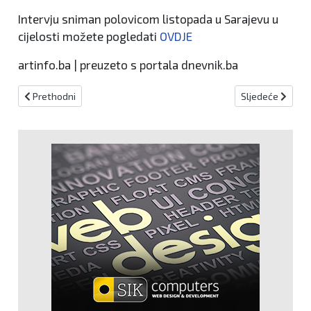
Intervju sniman polovicom listopada u Sarajevu u
cijelosti možete pogledati
OVDJE
artinfo.ba | preuzeto s portala dnevnik.ba
Prethodni članak: SDA i SDP predlažu nastavak preglasavanja Hrva
Sljedeći članak:
Prethodni
Sljedeće