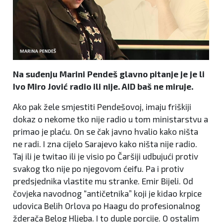
Na suđenju Marini Pendeš glavno pitanje je je li
Ivo Miro Jović radio ili nije. AID baš ne miruje.
Ako pak žele smjestiti Pendešovoj, imaju friškiji
dokaz o nekome tko nije radio u tom ministarstvu a
primao je plaću. On se čak javno hvalio kako ništa
ne radi. I zna cijelo Sarajevo kako ništa nije radio.
Taj ili je twitao ili je visio po Čaršiji udbujući protiv
svakog tko nije po njegovom ćeifu. Pa i protiv
predsjednika vlastite mu stranke. Emir Bijeli. Od
čovjeka navodnog “antičetnika” koji je kidao krpice
udovica Belih Orlova po Haagu do profesionalnog
žderača Belog Hljeba. I to duple porcije. O ostalim