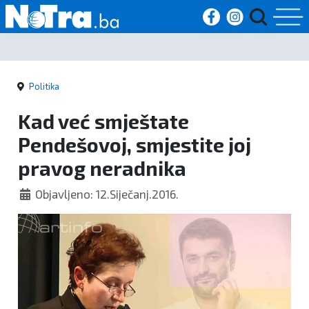
Početna
Politika
Vijesti
Kad već smještate
Sport
Pendešovoj, smjestite joj
pravog neradnika
Kultura
Objavljeno: 12.Siječanj.2016.
Crna
kronika
Politika
Zanimljivosti