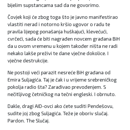
bijelim supstancama sad da ne govorimo.
Čovjek koji će zbog toga što je javno manifestirao
vlastiti nerad i notorno kršio ugovor o radu te
pravila lijepog ponašanja huškajući, klevećući,
cvrčeći, sada će biti nagrađen novcem građana BiH
da u ovom vremenu u kojem također ništa ne radi
nekako lakše preživi te dane vječne dokolice. I
vječne destrukcije.
Ne postoji veći parazit nesreće BiH građana od
Emira Suljagića. Taj je čak i u vrijeme srebreničkog
pokolja radio šta? Zarađivao prevođenjem. S
nečitljivog četničkog na tečni engleski. I obrnuto.
Dakle, dragi AID-ovci ako ćete suditi Pendešovu,
sudite joj zbog Suljagića. Teže je oboriv slučaj.
Pardon. The Slučaj.