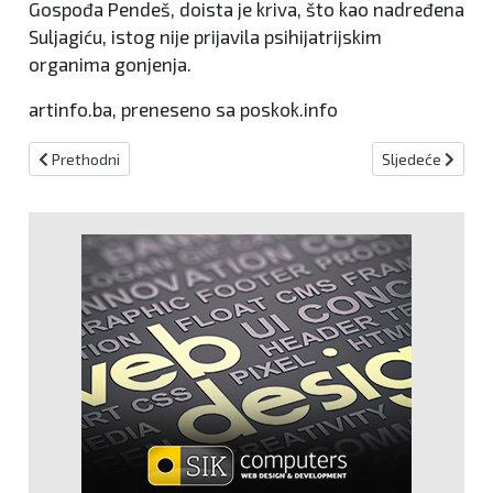
Gospođa Pendeš, doista je kriva, što kao nadređena
Suljagiću, istog nije prijavila psihijatrijskim
organima gonjenja.
artinfo.ba, preneseno sa poskok.info
Prethodni članak: Manje novca za registraciju tvrtke
Sljedeći članak:
Prethodni
Sljedeće