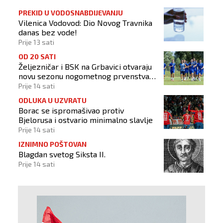
PREKID U VODOSNABDIJEVANJU
Vilenica Vodovod: Dio Novog Travnika
danas bez vode!
Prije 13 sati
OD 20 SATI
Željezničar i BSK na Grbavici otvaraju
novu sezonu nogometnog prvenstva
BiH
Prije 14 sati
ODLUKA U UZVRATU
Borac se ispromašivao protiv
Bjelorusa i ostvario minimalno slavlje
Prije 14 sati
IZNIMNO POŠTOVAN
Blagdan svetog Siksta II.
Prije 14 sati