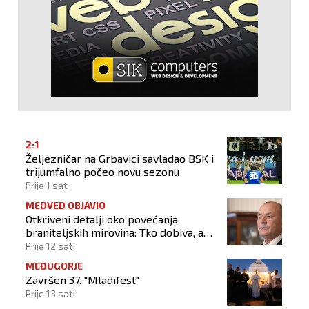
2:1
Željezničar na Grbavici savladao BSK i
trijumfalno počeo novu sezonu
Prije 1 sat
MEDVED OBJAVIO
Otkriveni detalji oko povećanja
braniteljskih mirovina: Tko dobiva, a
tko ne
Prije 12 sati
MEĐUGORJE
Završen 37. "Mladifest"
Prije 13 sati