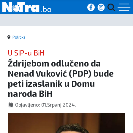
Početna
Politika
Vijesti
U SIP-u BiH
Sport
Ždrijebom odlučeno da
Nenad Vuković (PDP) bude
Kultura
peti izaslanik u Domu
Crna
naroda BiH
kronika
Objavljeno: 01.Srpanj.2024.
Politika
Zanimljivosti