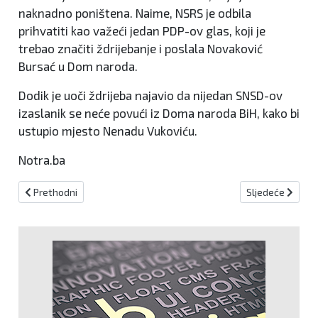
naknadno poništena. Naime, NSRS je odbila
prihvatiti kao važeći jedan PDP-ov glas, koji je
trebao značiti ždrijebanje i poslala Novaković
Bursać u Dom naroda.
Dodik je uoči ždrijeba najavio da nijedan SNSD-ov
izaslanik se neće povući iz Doma naroda BiH, kako bi
ustupio mjesto Nenadu Vukoviću.
Notra.ba
Prethodni članak: Čović: Ako usvojimo proračun, koalicija na državn
Sljedeći članak:
Prethodni
Sljedeće