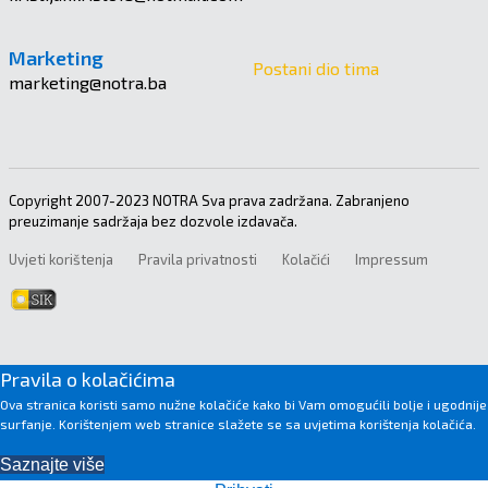
Marketing
Postani dio tima
marketing@notra.ba
Copyright 2007-2023 NOTRA Sva prava zadržana. Zabranjeno
preuzimanje sadržaja bez dozvole izdavača.
Uvjeti korištenja
Pravila privatnosti
Kolačići
Impressum
Pravila o kolačićima
Ova stranica koristi samo nužne kolačiće kako bi Vam omogućili bolje i ugodnije
surfanje. Korištenjem web stranice slažete se sa uvjetima korištenja kolačića.
Saznajte više