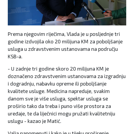
Prema njegovim riječima, Vlada je u posljednje tri
godine izdvojila oko 20 milijuna KM za poboljšanje
usluga u zdravstvenim ustanovama na području
KSB-a.
- U zadnje tri godine skoro 20 milijuna KM je
doznačeno zdravstvenim ustanovama za izgradnju
i dogradnju, nabavku opreme ili poboljšanje
kvalitete usluge. Medicina napreduje, svakim
danom sve je više usluga, spektar usluga se
proširio tako da treba i puno više prostora za
uređaje, te da liječnici mogu pružati kvalitetniju
uslugu - kazao je Matić.
Valja napomenuti i kako je u tijeku proširenje