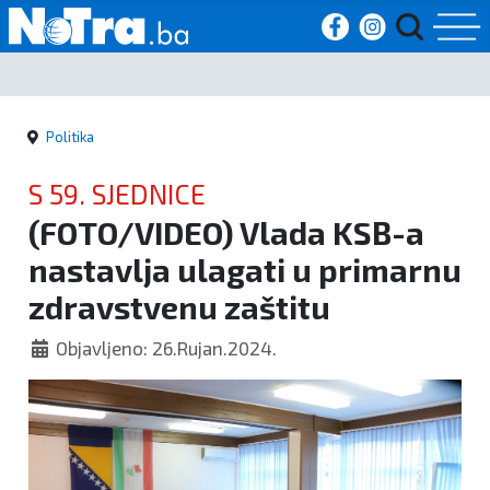
Početna
Politika
Vijesti
S 59. SJEDNICE
Sport
(FOTO/VIDEO) Vlada KSB-a
nastavlja ulagati u primarnu
Kultura
zdravstvenu zaštitu
Crna
Objavljeno: 26.Rujan.2024.
kronika
Politika
Zanimljivosti