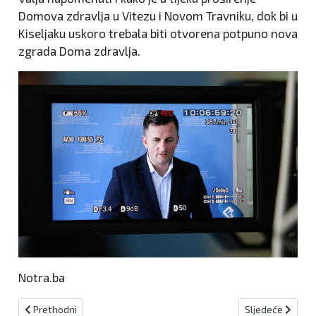
Domova zdravlja u Vitezu i Novom Travniku, dok bi u
Kiseljaku uskoro trebala biti otvorena potpuno nova
zgrada Doma zdravlja.
Notra.ba
Prethodni članak: Najveći bh. gospodarstvenici nagrađeni za izvan
Sljedeći članak:
Prethodni
Sljedeće