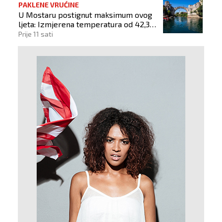
PAKLENE VRUĆINE
U Mostaru postignut maksimum ovog
ljeta: Izmjerena temperatura od 42,3
stupnja Celzijeva
Prije 11 sati