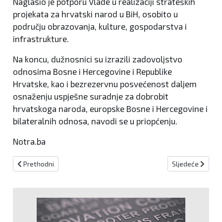
Naglasio je potporu Vlade u realizaciji strateških
projekata za hrvatski narod u BiH, osobito u
području obrazovanja, kulture, gospodarstva i
infrastrukture.
Na koncu, dužnosnici su izrazili zadovoljstvo
odnosima Bosne i Hercegovine i Republike
Hrvatske, kao i bezrezervnu posvećenost daljem
osnaženju uspješne suradnje za dobrobit
hrvatskoga naroda, europske Bosne i Hercegovine i
bilateralnih odnosa, navodi se u priopćenju.
Notra.ba
Prethodni članak: Sazvana 75. sjednica Vlade KSB
Sljedeći članak:
Prethodni
Sljedeće