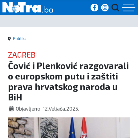
Početna
Politika
Vijesti
ZAGREB
Sport
Čović i Plenković razgovarali
o europskom putu i zaštiti
Kultura
prava hrvatskog naroda u
Crna
BiH
kronika
Objavljeno: 12.Veljača.2025.
Politika
Zanimljivosti