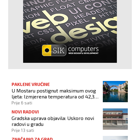
PAKLENE VRUĆINE
U Mostaru postignut maksimum ovog
ljeta: Izmjerena temperatura od 42,3
stupnja Celzijeva
Prije 6 sati
NOVI RADOVI
Gradska uprava objavila: Uskoro novi
radovi u gradu
Prije 13 sati
ZNAČAJNO ZA GRAD