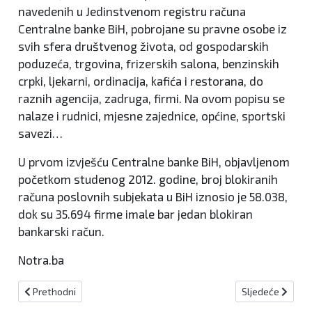
navedenih u Jedinstvenom registru računa
Centralne banke BiH, pobrojane su pravne osobe iz
svih sfera društvenog života, od gospodarskih
poduzeća, trgovina, frizerskih salona, benzinskih
crpki, ljekarni, ordinacija, kafića i restorana, do
raznih agencija, zadruga, firmi. Na ovom popisu se
nalaze i rudnici, mjesne zajednice, općine, sportski
savezi…
U prvom izvješću Centralne banke BiH, objavljenom
početkom studenog 2012. godine, broj blokiranih
računa poslovnih subjekata u BiH iznosio je 58.038,
dok su 35.694 firme imale bar jedan blokiran
bankarski račun.
Notra.ba
Prethodni članak: (FOTO) Održana sjednica Općinskog vijeća Vitez
Sljedeći članak:
Prethodni
Sljedeće