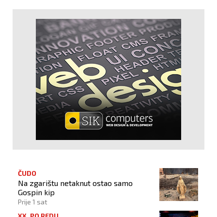
ČUDO
Na zgarištu netaknut ostao samo
Gospin kip
Prije 1 sat
XX. PO REDU