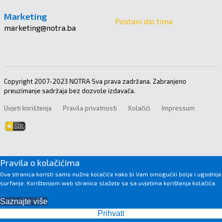
Marketing
Postani dio tima
marketing@notra.ba
Copyright 2007-2023 NOTRA Sva prava zadržana. Zabranjeno
preuzimanje sadržaja bez dozvole izdavača.
Uvjeti korištenja
Pravila privatnosti
Kolačići
Impressum
Pravila o kolačićima
Ova stranica koristi samo nužne kolačiće kako bi Vam omogućili bolje i ugodnije
surfanje. Korištenjem web stranice slažete se sa uvjetima korištenja kolačića.
Saznajte više
Prihvati