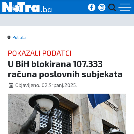
Početna
Politika
Vijesti
POKAZALI PODATCI
Sport
U BiH blokirana 107.333
računa poslovnih subjekata
Kultura
Objavljeno: 02.Srpanj.2025.
Crna
kronika
Politika
Zanimljivosti