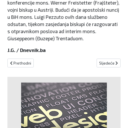
konferencije mons. Werner Freistetter (Frajšteter),
vojni biskup u Austriji. Budući da je apostolski nuncij
u BiH mons. Luigi Pezzuto ovih dana službeno
odsutan, tijekom zasjedanja biskupi će razgovarati
s otpravnikom poslova ad interim mons.
Giuseppeom (Đuzepe) Trentaduom.
J.G. / Dnevnik.ba
Prethodni članak: Index.hr: Bosanska pljuska jadnoj hrvatskoj polit
Sljedeći članak:
Prethodni
Sljedeće