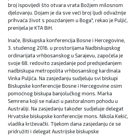
broj ispovijedi što otvara vrata Božjem milosnom
djelovanju. Dojam je da sve veći broj ljudi odvažnije
prihvaća život s pouzdanjem u Boga", rekao je Puljić,
prenijela je KTA BiH.
Inače, Biskupska konferencija Bosne i Hercegovine,
3. studenog 2016. u prostorijama Nadbiskupskog
ordinarijata vrhbosanskog u Sarajevu, započela je
svoje 68. redovito zasjedanje pod predsjedanjem
nadbiskupa metropolita vrhbosanskog kardinala
Vinka Puljića. Na zasjedanju sudjeluju svi biskupi
Biskupske konferencije Bosne i Hercegovine osim
pomoćnog biskupa banjolučkog mons. Marka
Semrena koji se nalazi u pastoralnom pohodu u
Australiji. Na zasjedanju također sudjeluje delegat
Hrvatske biskupske konferencije mons. Nikola Kekić,
vladika križevački. Tijekom dana zasjedanju će se
pridružiti i delegat Austrijske biskupske