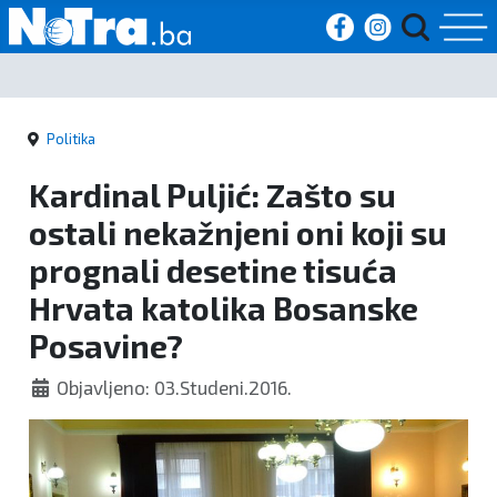
Početna
Politika
Vijesti
Kardinal Puljić: Zašto su
Sport
ostali nekažnjeni oni koji su
prognali desetine tisuća
Kultura
Hrvata katolika Bosanske
Crna
Posavine?
kronika
Objavljeno: 03.Studeni.2016.
Politika
Zanimljivosti