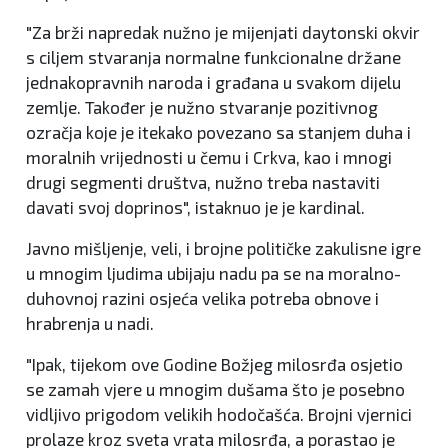
"Za brži napredak nužno je mijenjati daytonski okvir
s ciljem stvaranja normalne funkcionalne držane
jednakopravnih naroda i građana u svakom dijelu
zemlje. Također je nužno stvaranje pozitivnog
ozračja koje je itekako povezano sa stanjem duha i
moralnih vrijednosti u čemu i Crkva, kao i mnogi
drugi segmenti društva, nužno treba nastaviti
davati svoj doprinos", istaknuo je je kardinal.
Javno mišljenje, veli, i brojne političke zakulisne igre
u mnogim ljudima ubijaju nadu pa se na moralno-
duhovnoj razini osjeća velika potreba obnove i
hrabrenja u nadi.
"Ipak, tijekom ove Godine Božjeg milosrđa osjetio
se zamah vjere u mnogim dušama što je posebno
vidljivo prigodom velikih hodočašća. Brojni vjernici
prolaze kroz sveta vrata milosrđa, a porastao je