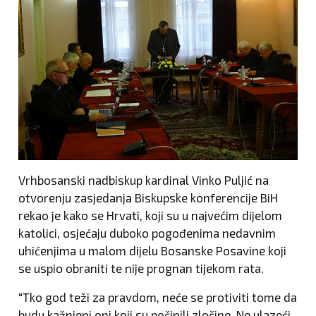
Vrhbosanski nadbiskup kardinal Vinko Puljić na
otvorenju zasjedanja Biskupske konferencije BiH
rekao je kako se Hrvati, koji su u najvećim dijelom
katolici, osjećaju duboko pogođenima nedavnim
uhićenjima u malom dijelu Bosanske Posavine koji
se uspio obraniti te nije prognan tijekom rata.
"Tko god teži za pravdom, neće se protiviti tome da
budu kažnjeni oni koji su počinili zločine. Ne ulazeći