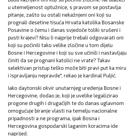
u utemeljenost optužnice, s pravom se postavlja
pitanje, zašto su ostali nekažnjeni oni koji su
prognali desetine tisuća Hrvata katolika Bosanske
Posavine o čemu i danas svjedoče toliki srušeni i
pusti krajevi? Nisu li najprije trebali odgovarati oni
koji su počinili tako velike zločine u tom dijelu
Bosne i Hercegovine i koji su sve učinili i nastavljaju
činiti da se prognani katolici ne vrate? Takav
selektivan pristup teško može biti pravi put ka miru
i ispravljanju nepravde", rekao je kardinal Puljić.
Iako daytonski okvir unutarnjeg uređenja Bosne i
Hercegovine, dodao je, koji je uvelike legalizirao
progone drugih i drugačijih te do danas uglavnom
omogućuje biranje vlasti na temelju nacionalne
pripadnosti a ne programa, ipak Bosna i
Hercegovina gospodarski laganim koracima ide
naprijed.