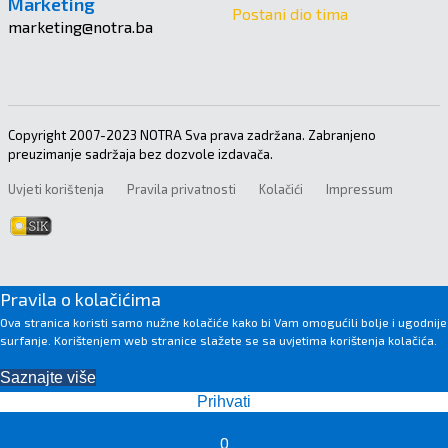
Marketing
Postani dio tima
marketing@notra.ba
Copyright 2007-2023 NOTRA Sva prava zadržana. Zabranjeno
preuzimanje sadržaja bez dozvole izdavača.
Uvjeti korištenja
Pravila privatnosti
Kolačići
Impressum
Pravila o kolačićima
Ova stranica koristi samo nužne kolačiće kako bi Vam omogućili bolje i ugodnije
surfanje. Korištenjem web stranice slažete se sa uvjetima korištenja kolačića.
Saznajte više
Prihvati
0