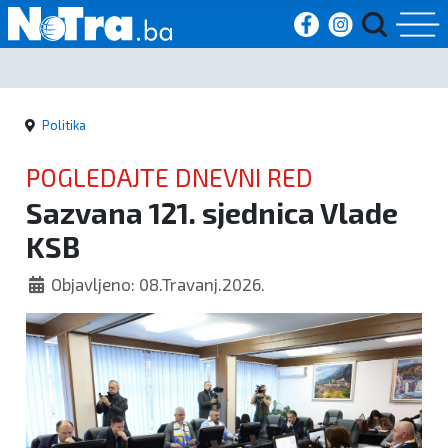
Početna
Politika
Vijesti
POGLEDAJTE DNEVNI RED
Sport
Sazvana 121. sjednica Vlade
KSB
Kultura
Objavljeno: 08.Travanj.2026.
Crna
kronika
Politika
Zanimljivosti