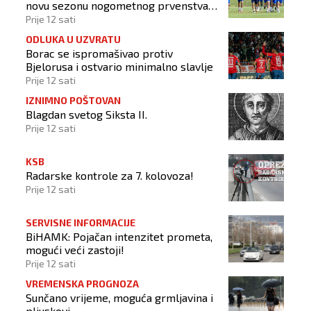
novu sezonu nogometnog prvenstva
BiH
Prije 12 sati
ODLUKA U UZVRATU
Borac se ispromašivao protiv
Bjelorusa i ostvario minimalno slavlje
Prije 12 sati
IZNIMNO POŠTOVAN
Blagdan svetog Siksta II.
Prije 12 sati
KSB
Radarske kontrole za 7. kolovoza!
Prije 12 sati
SERVISNE INFORMACIJE
BiHAMK: Pojačan intenzitet prometa,
mogući veći zastoji!
Prije 12 sati
VREMENSKA PROGNOZA
Sunčano vrijeme, moguća grmljavina i
pljuskovi