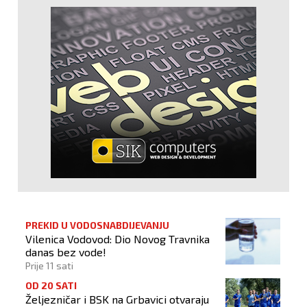
PREKID U VODOSNABDIJEVANJU
Vilenica Vodovod: Dio Novog Travnika
danas bez vode!
Prije 11 sati
OD 20 SATI
Željezničar i BSK na Grbavici otvaraju