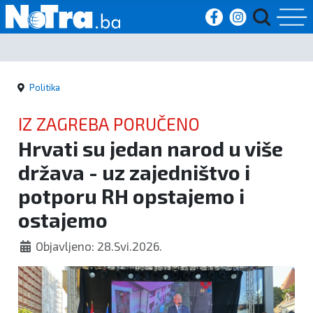
Početna
Politika
Vijesti
IZ ZAGREBA PORUČENO
Sport
Hrvati su jedan narod u više
država - uz zajedništvo i
Kultura
potporu RH opstajemo i
Crna
ostajemo
kronika
Objavljeno: 28.Svi.2026.
Politika
Zanimljivosti