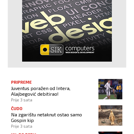
PRIPREME
Juventus poražen od Intera,
Alajbegović debitirao!
Prije 3 sata
ČUDO
Na zgarištu netaknut ostao samo
Gospin kip
Prije 3 sata