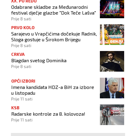
XX. PO REDU
Odabrane skladbe za Međunarodni
festival dječje glazbe "Dok Teče Lašva"
Prije 8 sati
PRVO KOLO
Sarajevo u Vrapčićima dočekuje Radnik,
Sloga gostuje u Širokom Brijegu
Prije 8 sati
CRKVA
Blagdan svetog Dominika
Prije 8 sati
OPĆI IZBORI
Imena kandidata HDZ-a BiH za izbore
u listopadu
Prije 11 sati
KSB
Radarske kontrole za 8. kolovoza!
Prije 11 sati