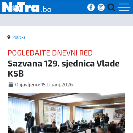
Početna
Politika
Vijesti
POGLEDAJTE DNEVNI RED
Sport
Sazvana 129. sjednica Vlade
KSB
Kultura
Objavljeno: 15.Lipanj.2026.
Crna
kronika
Politika
Zanimljivosti