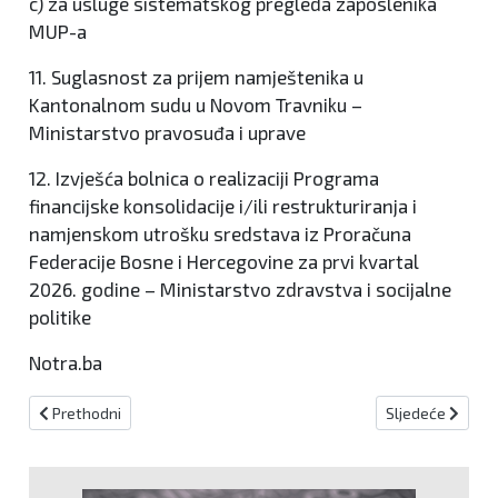
c) za usluge sistematskog pregleda zaposlenika
MUP-a
11. Suglasnost za prijem namještenika u
Kantonalnom sudu u Novom Travniku –
Ministarstvo pravosuđa i uprave
12. Izvješća bolnica o realizaciji Programa
financijske konsolidacije i/ili restrukturiranja i
namjenskom utrošku sredstava iz Proračuna
Federacije Bosne i Hercegovine za prvi kvartal
2026. godine – Ministarstvo zdravstva i socijalne
politike
Notra.ba
Prethodni članak: Bradara i veleposlanik Danske razgovarali o eu
Sljedeći članak:
Prethodni
Sljedeće