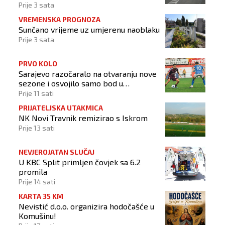
Prije 3 sata
VREMENSKA PROGNOZA
Sunčano vrijeme uz umjerenu naoblaku
Prije 3 sata
PRVO KOLO
Sarajevo razočaralo na otvaranju nove
sezone i osvojilo samo bod u
Vrapčićima
Prije 11 sati
PRIJATELJSKA UTAKMICA
NK Novi Travnik remizirao s Iskrom
Prije 13 sati
NEVJEROJATAN SLUČAJ
U KBC Split primljen čovjek sa 6.2
promila
Prije 14 sati
KARTA 35 KM
Nevistić d.o.o. organizira hodočašće u
Komušinu!