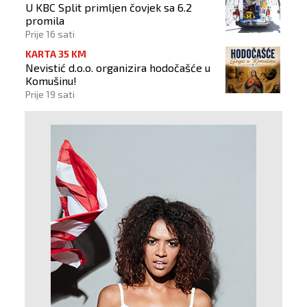
U KBC Split primljen čovjek sa 6.2
promila
Prije 16 sati
KARTA 35 KM
Nevistić d.o.o. organizira hodočašće u
Komušinu!
Prije 19 sati