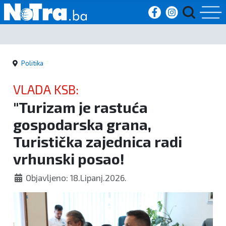
Početna
Politika
Vijesti
VLADA KSB:
Sport
"Turizam je rastuća
gospodarska grana,
Kultura
Turistička zajednica radi
Crna
vrhunski posao!
kronika
Objavljeno: 18.Lipanj.2026.
Politika
Zanimljivosti