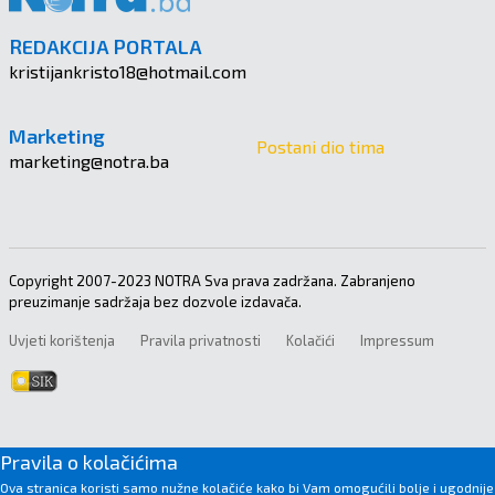
REDAKCIJA PORTALA
kristijankristo18@hotmail.com
Marketing
Postani dio tima
marketing@notra.ba
Copyright 2007-2023 NOTRA Sva prava zadržana. Zabranjeno
preuzimanje sadržaja bez dozvole izdavača.
Uvjeti korištenja
Pravila privatnosti
Kolačići
Impressum
Pravila o kolačićima
Ova stranica koristi samo nužne kolačiće kako bi Vam omogućili bolje i ugodnije