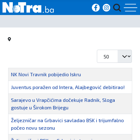
Početna
Vijesti
Prikaz #
Sport
Naziv
NK Novi Travnik pobijedio Iskru
Kultura
Juventus poražen od Intera, Alajbegović debitirao!
Crna
Sarajevo u Vrapčićima dočekuje Radnik, Sloga
kronika
gostuje u Širokom Brijegu
Politika
Željezničar na Grbavici savladao BSK i trijumfalno
počeo novu sezonu
Zanimljivosti