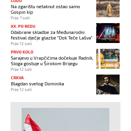
ČUDO
Na zgarištu netaknut ostao samo
Gospin kip
Prije 7 sati
XX. PO REDU
Odabrane skladbe za Međunarodni
festival dječje glazbe "Dok Teče Lašva"
Prije 12 sati
PRVO KOLO
Sarajevo u Vrapčićima dočekuje Radnik,
Sloga gostuje u Širokom Brijegu
Prije 12 sati
CRKVA
Blagdan svetog Dominika
Prije 12 sati