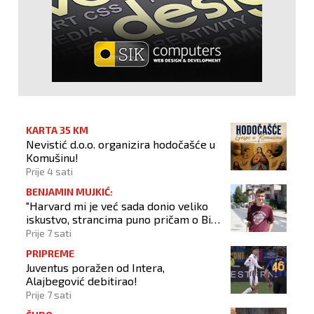
KARTA 35 KM
Nevistić d.o.o. organizira hodočašće u
Komušinu!
Prije 4 sati
BENJAMIN MUJKIĆ:
"Harvard mi je već sada donio veliko
iskustvo, strancima puno pričam o BiH
i Novom Travniku"
Prije 7 sati
PRIPREME
Juventus poražen od Intera,
Alajbegović debitirao!
Prije 7 sati