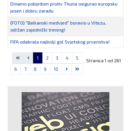
Dinamo pobjedom protiv Thuna osigurao europsku
jesen i dobru zaradu
(FOTO) "Balkanski medvjed" boravio u Vitezu,
održan zajednički trening!
FIFA odabrala najbolji gol Svjetskog prvenstva!
Članci
1
2
3
4
5
Stranica 1 od 261
6
7
8
9
10