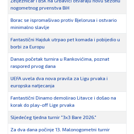
Željezničar i BSK na Grbavici otvaraju novu sezonu
nogometnog prvenstva BiH
Borac se ispromašivao protiv Bjelorusa i ostvario
minimalno slavlje
Fantastični Hajduk utrpao pet komada i pobijedio u
borbi za Europu
Danas početak turnira u Rankovićima, poznat
raspored prvog dana
UEFA uvela dva nova pravila za Ligu prvaka i
europska natjecanja
Fantastični Dinamo demolirao Litavce i došao na
korak do play-off Lige prvaka
Sljedećeg tjedna turnir "3x3 Bare 2026."
Za dva dana počinje 13. Malonogometni turnir