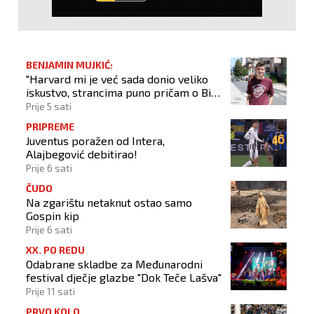
BENJAMIN MUJKIĆ:
"Harvard mi je već sada donio veliko
iskustvo, strancima puno pričam o BiH
i Novom Travniku"
Prije 5 sati
PRIPREME
Juventus poražen od Intera,
Alajbegović debitirao!
Prije 6 sati
ČUDO
Na zgarištu netaknut ostao samo
Gospin kip
Prije 6 sati
XX. PO REDU
Odabrane skladbe za Međunarodni
festival dječje glazbe "Dok Teče Lašva"
Prije 11 sati
PRVO KOLO