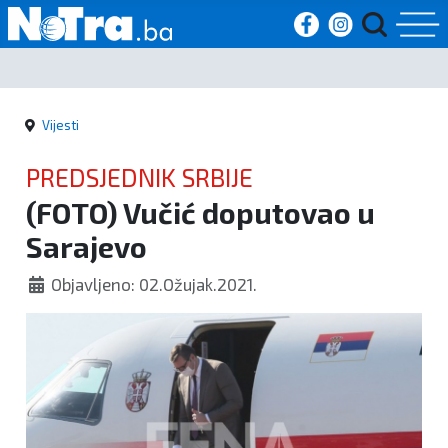
Početna
Vijesti
Vijesti
PREDSJEDNIK SRBIJE
Sport
(FOTO) Vučić doputovao u
Sarajevo
Kultura
Objavljeno: 02.Ožujak.2021.
Crna
kronika
Politika
Zanimljivosti