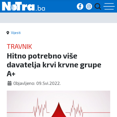
Početna
Vijesti
Vijesti
TRAVNIK
Sport
Hitno potrebno više
davatelja krvi krvne grupe
Kultura
A+
Crna
Objavljeno: 09.Svi.2022.
kronika
Politika
Zanimljivosti