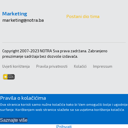
Marketing
Postani dio tima
marketing@notra.ba
Copyright 2007-2023 NOTRA Sva prava zadržana. Zabranjeno
preuzimanje sadržaja bez dozvole izdavača.
Uvjeti korištenja
Pravila privatnosti
Kolačići
Impressum
Pravila o kolačićima
Ova stranica koristi samo nužne kolačiće kako bi Vam omogućili bolje i ugodnije
surfanje. Korištenjem web stranice slažete se sa uvjetima korištenja kolačića.
Saznajte više
Prihvati