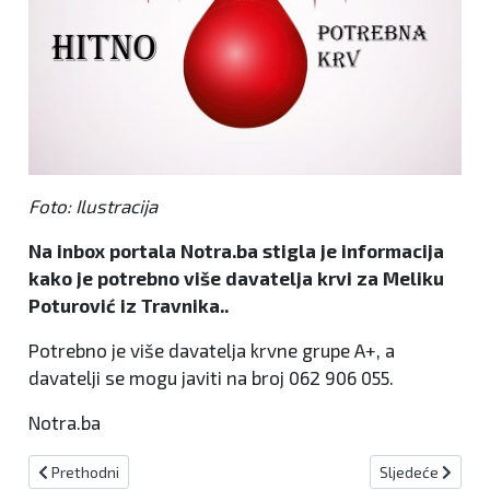
Foto: Ilustracija
Na inbox portala Notra.ba stigla je informacija
kako je potrebno više davatelja krvi za Meliku
Poturović iz Travnika..
Potrebno je više davatelja krvne grupe A+, a
davatelji se mogu javiti na broj 062 906 055.
Notra.ba
Prethodni članak: Jutros oblačno vrijeme, temperature do 22 stup
Sljedeći članak:
Prethodni
Sljedeće