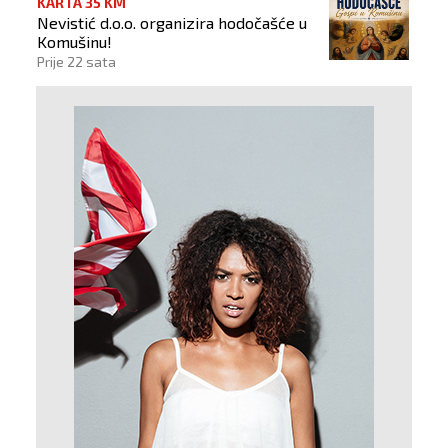
KARTA 35 KM
Nevistić d.o.o. organizira hodočašće u
Komušinu!
Prije 22 sata