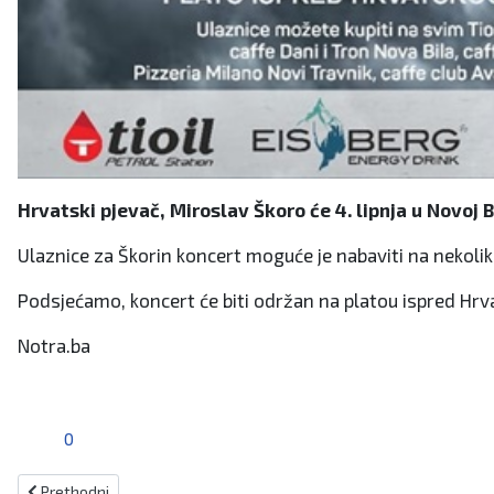
Hrvatski pjevač, Miroslav Škoro će 4. lipnja u Novoj 
Ulaznice za Škorin koncert moguće je nabaviti na nekoliko
Podsjećamo, koncert će biti održan na platou ispred Hrv
Notra.ba
0
Prethodni članak: Polaznici Škole slikanja pripremaju se za izložbu
Prethodni