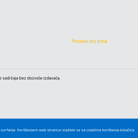
Postani dio tima
 sadržaja bez dozvole izdavača.
 surfanje. Korištenjem web stranice slažete se sa uvjetima korištenja kolačića.