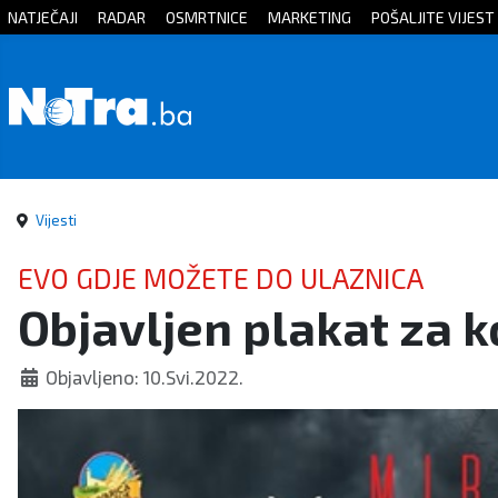
NATJEČAJI
RADAR
OSMRTNICE
MARKETING
POŠALJITE VIJEST
Početna
Vijesti
Sport
Vijesti
Kultura
EVO GDJE MOŽETE DO ULAZNICA
Objavljen plakat za k
Crna
kronika
Objavljeno: 10.Svi.2022.
Politika
Zanimljivosti