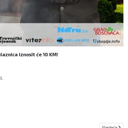
ulaznica iznosit će 10 KM!
i.
Sljedeći člana
Sljedeće