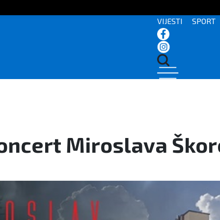
VIJESTI
SPORT
oncert Miroslava Škore