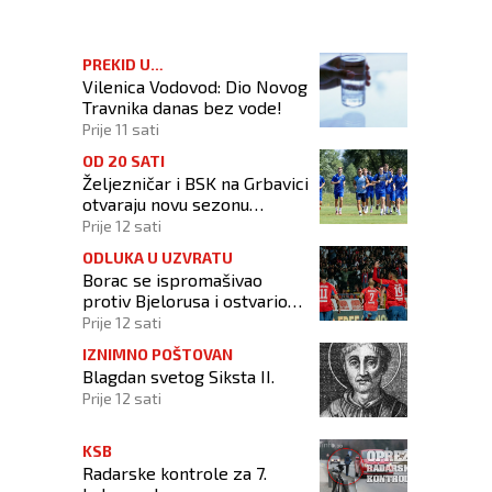
PREKID U
Vilenica Vodovod: Dio Novog
VODOSNABDIJEVANJU
Travnika danas bez vode!
Prije 11 sati
OD 20 SATI
Željezničar i BSK na Grbavici
otvaraju novu sezonu
nogometnog prvenstva BiH
Prije 12 sati
ODLUKA U UZVRATU
Borac se ispromašivao
protiv Bjelorusa i ostvario
minimalno slavlje
Prije 12 sati
IZNIMNO POŠTOVAN
Blagdan svetog Siksta II.
Prije 12 sati
KSB
Radarske kontrole za 7.