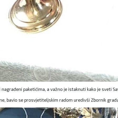
agrađeni paketićima, a važno je istaknuti kako je sveti Sav
ine, bavio se prosvjetiteljskim radom uredivši Zbornik građa