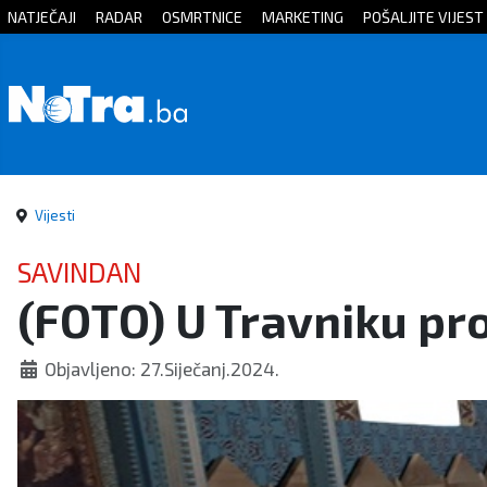
NATJEČAJI
RADAR
OSMRTNICE
MARKETING
POŠALJITE VIJEST
Početna
Vijesti
Sport
Vijesti
Kultura
SAVINDAN
(FOTO) U Travniku pr
Crna
kronika
Objavljeno: 27.Siječanj.2024.
Politika
Zanimljivosti