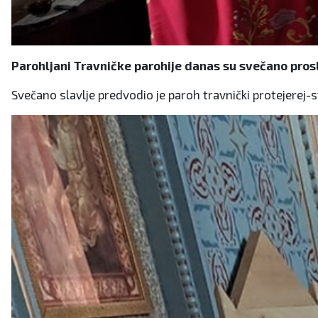
Parohljani Travničke parohije danas su svečano prosl
Svečano slavlje predvodio je paroh travnički protejerej-s