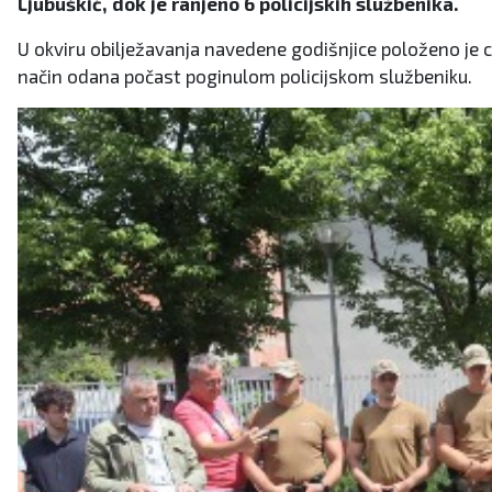
Ljubuškić, dok je ranjeno 6 policijskih službenika.
U okviru obilježavanja navedene godišnjice položeno je cv
način odana počast poginulom policijskom službeniku.