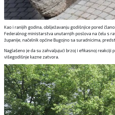
Kao i ranijih godina, obilježavanju godišnjice pored član
Federalnog ministarstva unutarnjih poslova na čelu s r
županije, načelnik općine Bugojno sa suradnicima, predsta
Naglašeno je da su zahvaljujući brzoj i efikasnoj reakciji
višegodišnje kazne zatvora.