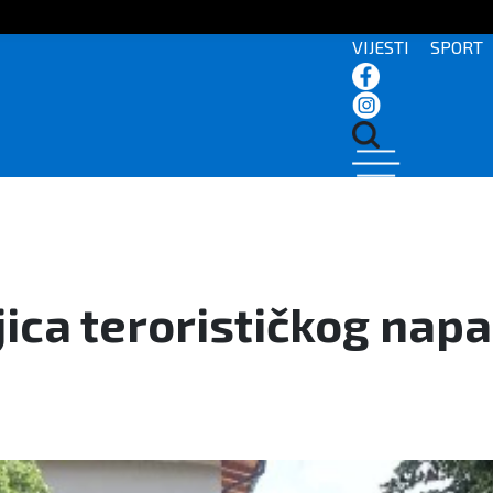
VIJESTI
SPORT
jica terorističkog napa