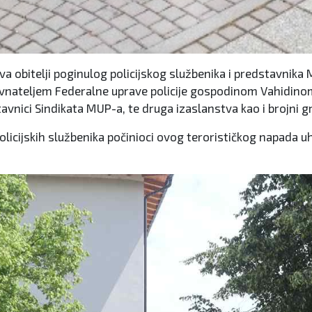
ova obitelji poginulog policijskog službenika i predstavnik
avnateljem Federalne uprave policije gospodinom Vahidinom
vnici Sindikata MUP-a, te druga izaslanstva kao i brojni gr
 policijskih službenika počinioci ovog terorističkog napada u