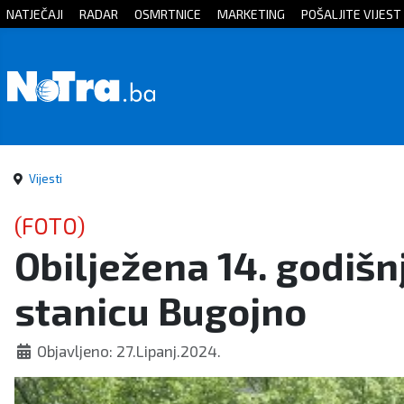
NATJEČAJI
RADAR
OSMRTNICE
MARKETING
POŠALJITE VIJEST
Početna
Vijesti
Sport
Vijesti
Kultura
(FOTO)
Obilježena 14. godišn
Crna
stanicu Bugojno
kronika
Politika
Objavljeno: 27.Lipanj.2024.
Zanimljivosti