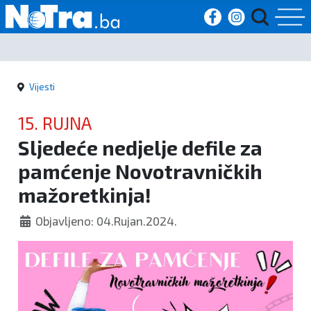
Početna
Vijesti
Vijesti
15. RUJNA
Sport
Sljedeće nedjelje defile za
pamćenje Novotravničkih
Kultura
mažoretkinja!
Crna
Objavljeno: 04.Rujan.2024.
kronika
Politika
Zanimljivosti