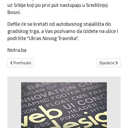
uz Srbije koji po prvi put nastupaju u Središnjoj
Bosni.
Defile će se kretati od autobusnog stajališta do
gradskog trga, a Vas pozivamo da iziđete na ulice i
podržite "Ukras Novog Travnika".
Notra.ba
Prethodni članak: Župa Presvetog Trojstva 21. rujna organizira veče
Sljedeći članak:
Prethodni
Sljedeće