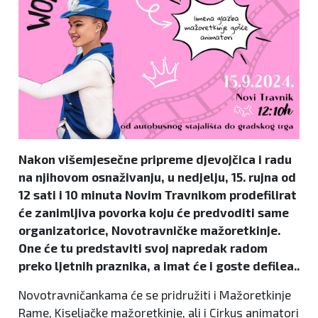
Nakon višemjesečne pripreme djevojčica i radu
na njihovom osnaživanju, u nedjelju, 15. rujna od
12 sati i 10 minuta Novim Travnikom prodefilirat
će zanimljiva povorka koju će predvoditi same
organizatorice, Novotravničke mažoretkinje.
One će tu predstaviti svoj napredak radom
preko ljetnih praznika, a imat će i goste defilea..
Novotravničankama će se pridružiti i Mažoretkinje
Rame, Kiseljačke mažoretkinje, ali i Cirkus animatori