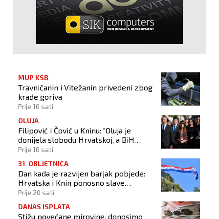
MUP KSB
Travničanin i Vitežanin privedeni zbog
krađe goriva
Prije 16 sati
OLUJA
Filipović i Čović u Kninu: "Oluja je
donijela slobodu Hrvatskoj, a BiH
otvorila put prema miru!"
Prije 16 sati
31. OBLJETNICA
Dan kada je razvijen barjak pobjede:
Hrvatska i Knin ponosno slave
obljetnicu Oluje
Prije 20 sati
DANAS ISPLATA
Stižu povećane mirovine, donosimo