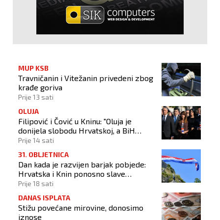
MUP KSB
Travničanin i Vitežanin privedeni zbog
krađe goriva
Prije 13 sati
OLUJA
Filipović i Čović u Kninu: "Oluja je
donijela slobodu Hrvatskoj, a BiH
otvorila put prema miru!"
Prije 14 sati
31. OBLJETNICA
Dan kada je razvijen barjak pobjede:
Hrvatska i Knin ponosno slave
obljetnicu Oluje
Prije 18 sati
DANAS ISPLATA
Stižu povećane mirovine, donosimo
iznose