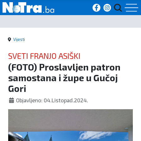
Početna
Vijesti
Vijesti
SVETI FRANJO ASIŠKI
Sport
(FOTO) Proslavljen patron
samostana i župe u Gučoj
Kultura
Gori
Crna
Objavljeno: 04.Listopad.2024.
kronika
Politika
Zanimljivosti