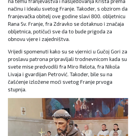
na temu franjevaštva i nasljedovanja Krista prema
načinu i idealu svetog Franje. Također, s obzirom da
franjevačka obitelj ove godine slavi 800. obljetnicu
Rana Sv. Franje, fra Zdravko se dotaknuo i značaja
obljetnica, potičući sve da to bude prigoda za
obnovu vjere i zajedništva.
Vrijedi spomenuti kako su se vjernici u Gučoj Gori za
proslavu patrona pripravljali trodnevnicom kada su
svete mise predvodili fra Miro Relota, fra Nikola
Livaja i gvardijan Petrović. Također, bile su na
čašćenje izložene moći svetog Franje prvoga
stupnja.