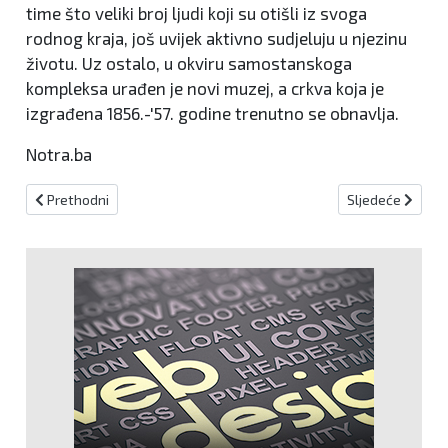
time što veliki broj ljudi koji su otišli iz svoga
rodnog kraja, još uvijek aktivno sudjeluju u njezinu
životu. Uz ostalo, u okviru samostanskoga
kompleksa urađen je novi muzej, a crkva koja je
izgrađena 1856.-'57. godine trenutno se obnavlja.
Notra.ba
Prethodni članak: Crveni križ Novog Travnika započeo akciju za
Sljedeći članak:
Prethodni
Sljedeće