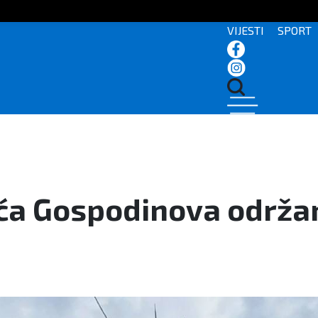
VIJESTI
SPORT
ća Gospodinova održan