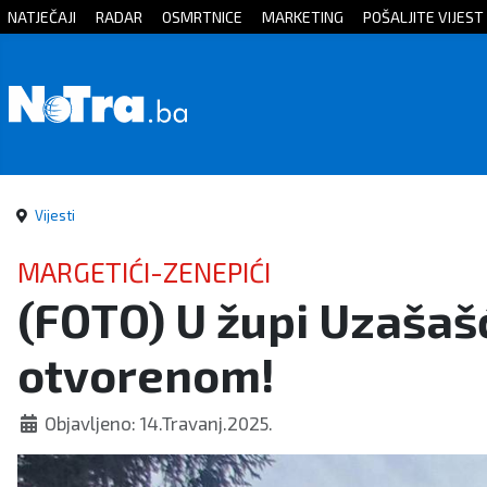
NATJEČAJI
RADAR
OSMRTNICE
MARKETING
POŠALJITE VIJEST
Početna
Vijesti
Sport
Vijesti
Kultura
MARGETIĆI-ZENEPIĆI
(FOTO) U župi Uzašaš
Crna
otvorenom!
kronika
Politika
Objavljeno: 14.Travanj.2025.
Zanimljivosti