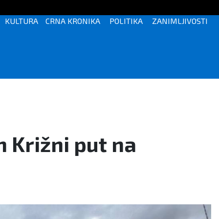
KULTURA
CRNA KRONIKA
POLITIKA
ZANIMLJIVOSTI
 Križni put na