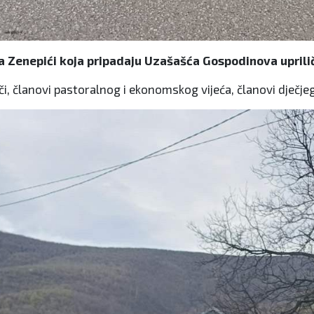
a Zenepići koja pripadaju Uzašašća Gospodinova uprili
či, članovi pastoralnog i ekonomskog vijeća, članovi dječjeg 