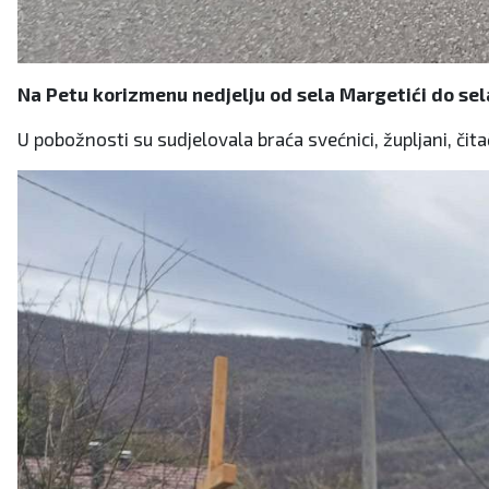
Na Petu korizmenu nedjelju od sela Margetići do sel
U pobožnosti su sudjelovala braća svećnici, župljani, čita