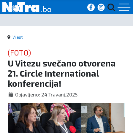
Početna
Vijesti
Vijesti
(FOTO)
Sport
U Vitezu svečano otvorena
21. Circle International
Kultura
konferencija!
Crna
Objavljeno: 24.Travanj.2025.
kronika
Politika
Zanimljivosti