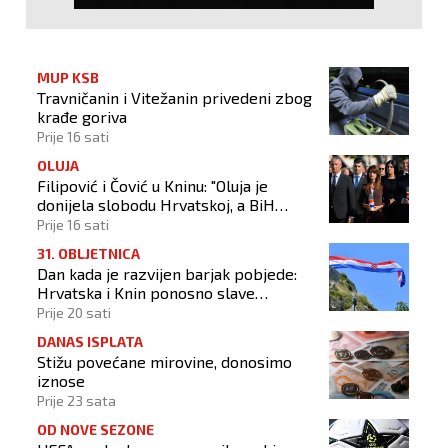
MUP KSB
Travničanin i Vitežanin privedeni zbog
krađe goriva
Prije 16 sati
OLUJA
Filipović i Čović u Kninu: "Oluja je
donijela slobodu Hrvatskoj, a BiH
otvorila put prema miru!"
Prije 16 sati
31. OBLJETNICA
Dan kada je razvijen barjak pobjede:
Hrvatska i Knin ponosno slave
obljetnicu Oluje
Prije 20 sati
DANAS ISPLATA
Stižu povećane mirovine, donosimo
iznose
Prije 23 sata
OD NOVE SEZONE