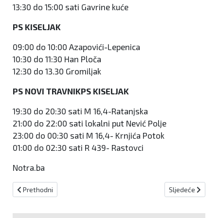
13:30 do 15:00 sati Gavrine kuće
PS KISELJAK
09:00 do 10:00 Azapovići-Lepenica
10:30 do 11:30 Han Ploča
12:30 do 13.30 Gromiljak
PS NOVI TRAVNIK
PS KISELJAK
19:30 do 20:30 sati M 16,4-Ratanjska
21:00 do 22:00 sati lokalni put Nević Polje
23:00 do 00:30 sati M 16,4- Krnjića Potok
01:00 do 02:30 sati R 439- Rastovci
Notra.ba
Prethodni članak: BiHAMK: Pojačan intenzitet prometa, vozači opr
Sljedeći članak
Prethodni
Sljedeće