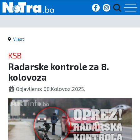
Početna
Vijesti
Vijesti
KSB
Sport
Radarske kontrole za 8.
kolovoza
Kultura
Objavljeno: 08.Kolovoz.2025.
Crna
kronika
Politika
Zanimljivosti