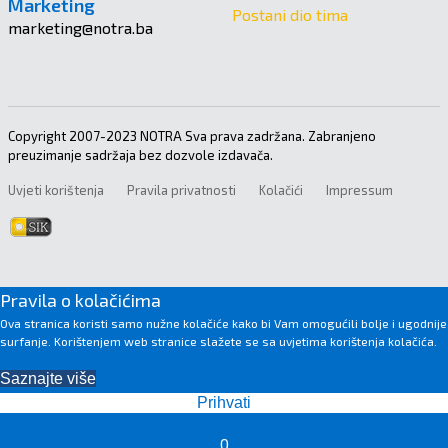
Marketing
Postani dio tima
marketing@notra.ba
Copyright 2007-2023 NOTRA Sva prava zadržana. Zabranjeno
preuzimanje sadržaja bez dozvole izdavača.
Uvjeti korištenja
Pravila privatnosti
Kolačići
Impressum
Pravila o kolačićima
Ova stranica koristi samo nužne kolačiće kako bi Vam omogućili bolje i ugodnije
surfanje. Korištenjem web stranice slažete se sa uvjetima korištenja kolačića.
Saznajte više
Prihvati
0