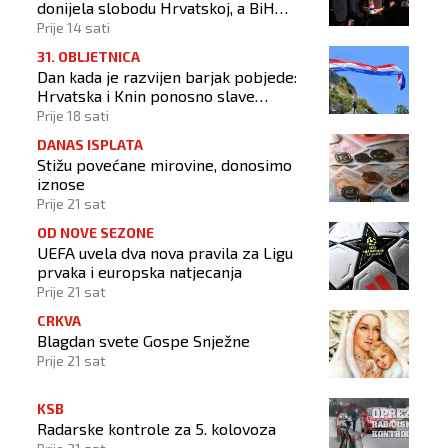
donijela slobodu Hrvatskoj, a BiH
otvorila put prema miru!"
Prije 14 sati
31. OBLJETNICA
Dan kada je razvijen barjak pobjede:
Hrvatska i Knin ponosno slave
obljetnicu Oluje
Prije 18 sati
DANAS ISPLATA
Stižu povećane mirovine, donosimo
iznose
Prije 21 sat
OD NOVE SEZONE
UEFA uvela dva nova pravila za Ligu
prvaka i europska natjecanja
Prije 21 sat
CRKVA
Blagdan svete Gospe Snježne
Prije 21 sat
KSB
Radarske kontrole za 5. kolovoza